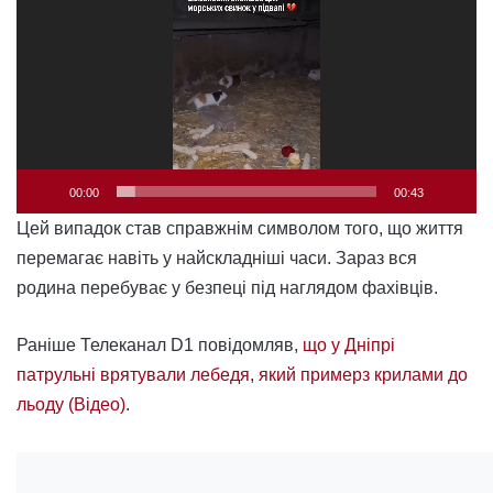
00:00
00:43
Цей випадок став справжнім символом того, що життя
перемагає навіть у найскладніші часи. Зараз вся
родина перебуває у безпеці під наглядом фахівців.
Раніше Телеканал D1 повідомляв,
що у Дніпрі
патрульні врятували лебедя, який примерз крилами до
льоду (Відео)
.