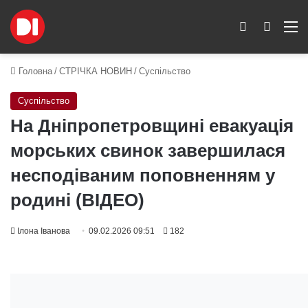
Switch skin
Пошук
M
Головна
/
СТРІЧКА НОВИН
/
Суспільство
Суспільство
На Дніпропетровщині евакуація
морських свинок завершилася
несподіваним поповненням у
родині (ВІДЕО)
Ілона Іванова
09.02.2026 09:51
182