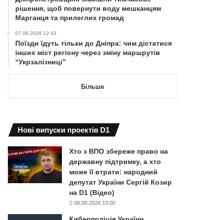
рішення, щоб повернути воду мешканцям
Марганця та прилеглих громад
07.08.2026 12:43
Поїзди їдуть тільки до Дніпра: чим дістатися
інших міст регіону через зміну маршрутів
“Укрзалізниці”
Більше
Нові випуски проектів D1
Хто з ВПО збереже право на
державну підтримку, а хто
може її втрати: народний
депутат України Сергій Козир
на D1 (Відео)
06.08.2026 19:00
Киберполіція України