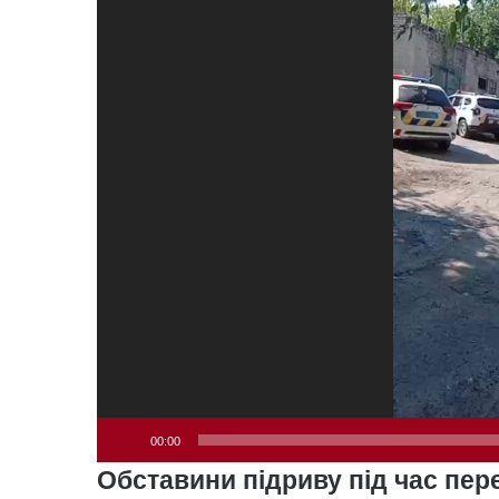
00:00
Обставини підриву під час пер