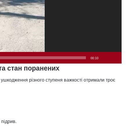
00:10
та стан поранених
і ушкодження різного ступеня важкості отримали троє
 підрив.