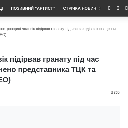
RSS
Fac
ЦІ
ПОЗИВНИЙ “АРТИСТ”
СТРІЧКА НОВИН
опетровщині чоловік підірвав гранату під час заходів з оповіщення:
ДЕО)
к підірвав гранату під час
анено представника ТЦК та
ЕО)
365