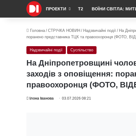
ПРОЕКТИ
Т2
ВОЇНИ СВІТЛА: МИТ
Головна
/
СТРІЧКА НОВИН
/
Надзвичайні події
/
На Дніпр
поранено представника ТЦК та правоохоронця (ФОТО, ВІ
Надзвичайні події
Суспільство
На Дніпропетровщині чолові
заходів з оповіщення: пор
правоохоронця (ФОТО, ВІД
Ілона Іванова
03.07.2026 08:21