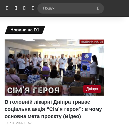
ebook
X
YouTube
Instagram
Telegram
Switch skin
Пошук
Новини на D1
Дніпро
В головній лікарні Дніпра триває
соціальна акція “Сім’я героя”: в чому
основна мета проєкту (Відео)
07.08.2026 13:57