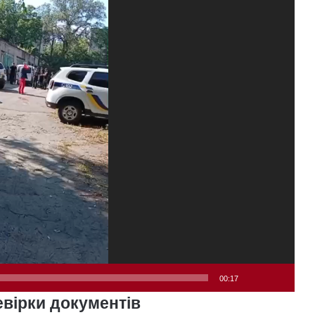
00:17
евірки документів