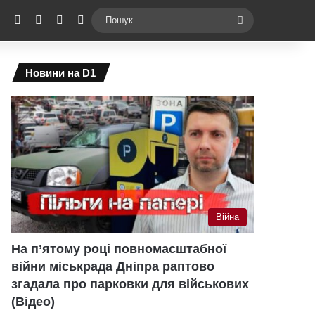
ebook
X
YouTube
Instagram
Telegram
Switch skin
Пошук
Новини на D1
Війна
На п’ятому році повномасштабної
війни міськрада Дніпра раптово
згадала про парковки для військових
(Відео)