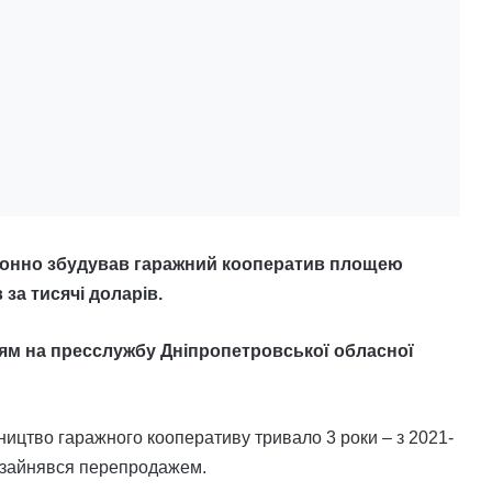
аконно збудував гаражний кооператив площею
 за тисячі доларів.
ям на пресслужбу Дніпропетровської обласної
ництво гаражного кооперативу тривало 3 роки – з 2021-
т зайнявся перепродажем.