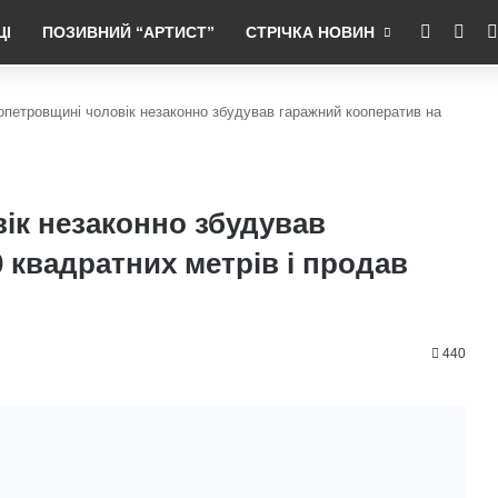
RSS
Fac
ЦІ
ПОЗИВНИЙ “АРТИСТ”
СТРІЧКА НОВИН
опетровщині чоловік незаконно збудував гаражний кооператив на
ік незаконно збудував
 квадратних метрів і продав
440