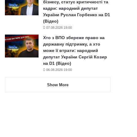
бізнесу, статус критичності та
кадри: народний депутат
України Руслан Горбенко на D1
(Відео)
07.08.2026 19:00
Хто з ВПО збереже право на
державну підтримку, а хто
може її втрати: народний
депутат України Сергій Козир
на D1 (Відео)
06.08.2026 19:00
Show More