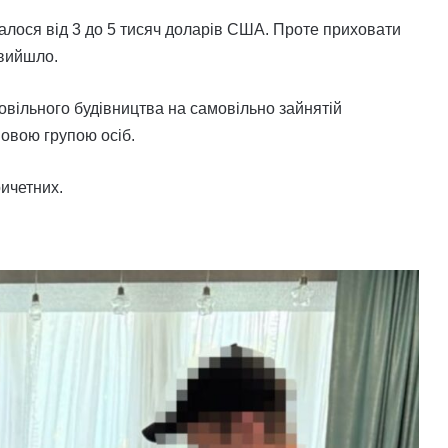
алося від 3 до 5 тисяч доларів США. Проте приховати
 вийшло.
овільного будівництва на самовільно зайнятій
мовою групою осіб.
ичетних.