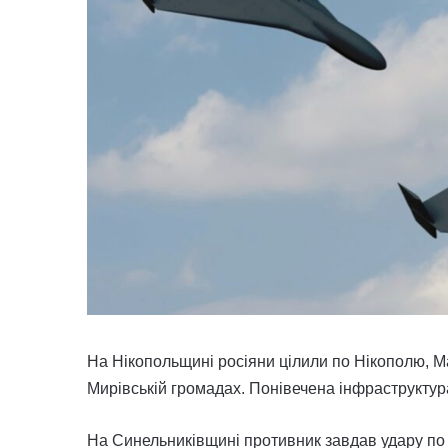
На Нікопольщині росіяни цілили по Нікополю, Ма
Мирівській громадах. Понівечена інфраструктура
На Синельниківщині противник завдав удару по 