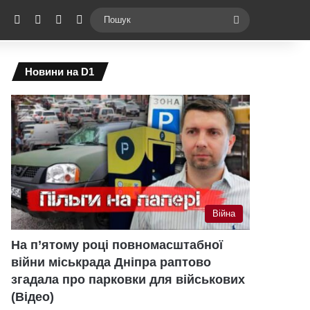
ebook
X
YouTube
Instagram
Telegram
Switch skin
Пошук
Новини на D1
Війна
На п’ятому році повномасштабної
війни міськрада Дніпра раптово
згадала про парковки для військових
(Відео)