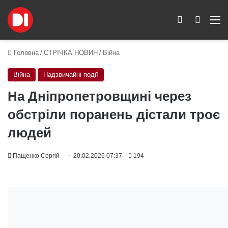
Switch skin
Пошук
M
Головна
/
СТРІЧКА НОВИН
/
Війна
Війна
Надзвичайні події
На Дніпропетровщині через
обстріли поранень дістали троє
людей
Пащенко Сергій
20.02.2026 07:37
194