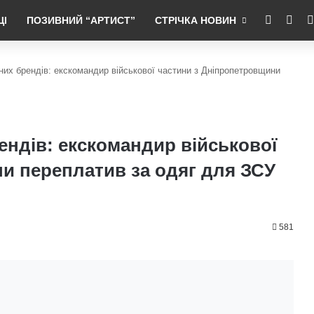
RSS
Fac
ЦІ
ПОЗИВНИЙ “АРТИСТ”
СТРІЧКА НОВИН
них брендів: екскомандир військової частини з Дніпропетровщини
ендів: екскомандир військової
и переплатив за одяг для ЗСУ
581