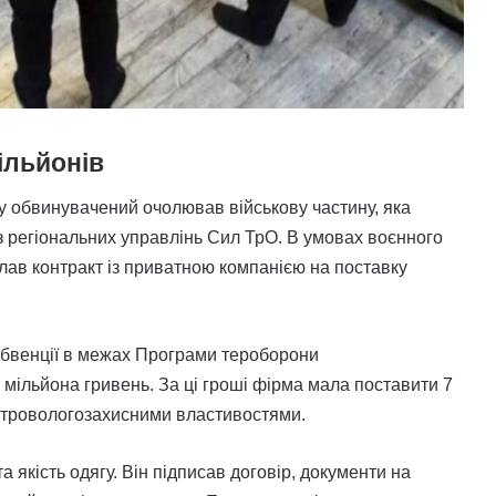
ільйонів
у обвинувачений очолював військову частину, яка
з регіональних управлінь Сил ТрО. В умовах воєнного
ав контракт із приватною компанією на поставку
убвенції в межах Програми тероборони
7 мільйона гривень. За ці гроші фірма мала поставити 7
 вітровологозахисними властивостями.
 якість одягу. Він підписав договір, документи на