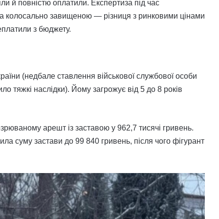
ли й повністю оплатили. Експертиза під час
ла колосально завищеною — різниця з ринковими цінами
еплатили з бюджету.
 України (недбале ставлення військової службової особи
о тяжкі наслідки). Йому загрожує від 5 до 8 років
озрюваному арешт із заставою у 962,7 тисячі гривень.
ила суму застави до 99 840 гривень, після чого фігурант