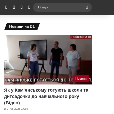
ebook
X
YouTube
Instagram
Telegram
Switch skin
Пошук
Новини на D1
Новини
Як у Кам’янському готують школи та
дитсадочки до навчального року
(Відео)
07.08.2026 17:39