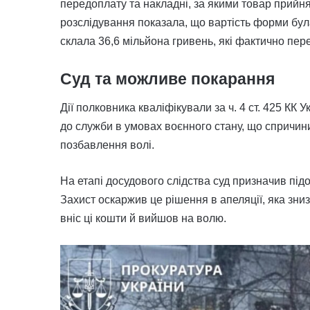
передоплату та накладні, за якими товар прийня
розслідування показала, що вартість форми бу
склала 36,6 мільйона гривень, які фактично пер
Суд та можливе покарання
Дії полковника кваліфікували за ч. 4 ст. 425 КК
до служби в умовах воєнного стану, що спричинил
позбавлення волі.
На етапі досудового слідства суд призначив під
Захист оскаржив це рішення в апеляції, яка зниз
вніс ці кошти й вийшов на волю.