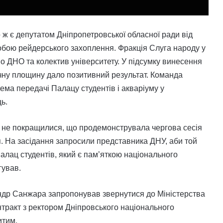
 ж є депутатом Дніпропетровської обласної ради від
пробою рейдерського захоплення. Фракція Слуга народу у
во ДНО та колектив університету. У підсумку винесення
ічну площину дало позитивний результат. Команда
ема передачі Палацу студентів і акваріуму у
ь.
ю не покращилися, що продемонструвала чергова сесія
я. На засідання запросили представника ДНУ, аби той
палац студентів, який є пам’яткою національного
гував.
андр Санжара запропонував звернутися до Міністерства
онтракт з ректором Дніпровського національного
итим.