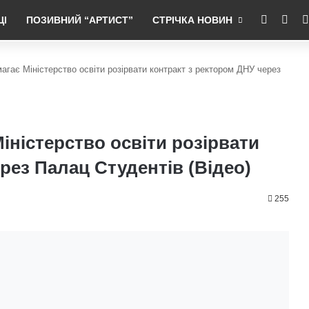
RSS
Fac
ЦІ
ПОЗИВНИЙ “АРТИСТ”
СТРІЧКА НОВИН
агає Міністерство освіти розірвати контракт з ректором ДНУ через
іністерство освіти розірвати
рез Палац Студентів (Відео)
255