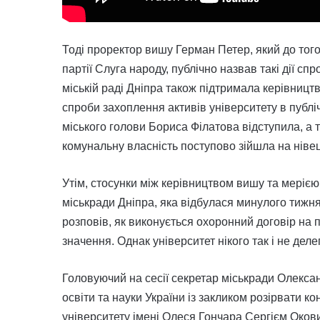
Тоді проректор вишу Герман Петер, який до того
партії Слуга народу, публічно назвав такі дії с
міській раді Дніпра також підтримала керівницт
спроби захоплення активів університету в публ
міського голови Бориса Філатова відступила, а т
комунальну власність поступово зійшла на нівец
Утім, стосунки між керівництвом вишу та меріє
міськради Дніпра, яка відбулася минулого тижн
розповів, як виконується охоронний договір на 
значення. Однак університет нікого так і не деле
Головуючий на сесії секретар міськради Олекс
освіти та науки України із закликом розірвати к
університету імені Олеся Гончара Сергієм Оков