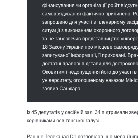
фінансування чи організації робіт відсут
самоврядування фактично припинено. Ре
запрошено для участі в пленарному засід
ситуації з виконанням охоронного догово
та не забезпечив представництво універс
18 Закону України про місцеве самовряду
запитуваної інформації, її приховані. В
достатні правові підстави для достроково
Оковитим і недопущення його до участі в
університету, оголошеному наказом Міністе
заявив Санжара.
Із 45 депутатів у сесійній залі 34 підтримали зв
керівниками освітянської галузі.
Раніше Телеканал D1 розповідав, що мера Дні