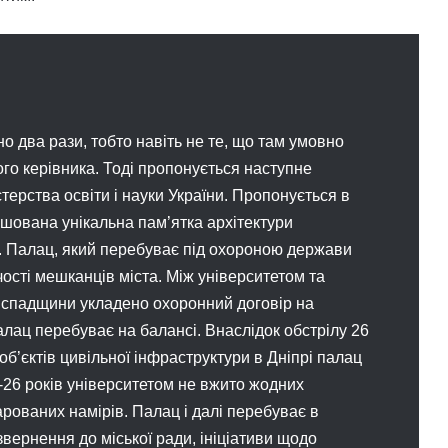
 два рази, тобто навіть не те, що там умовно
ого керівника. Тоді пропонується наступне
стерства освіти і науки України. Пропонується в
ташована унікальна пам’ятка архітектури
я. Палац, який перебуває під охороною держави
ості мешканців міста. Між університетом та
ї спадщини укладено охоронний договір на
алац перебуває на балансі. Внаслідок обстрілу 26
об’єктів цивільної інфраструктури в Дніпрі палац
26 років університетом не вжито жодних
арованих намірів. Палац і далі перебуває в
 звернення до міської ради, ініціативи щодо