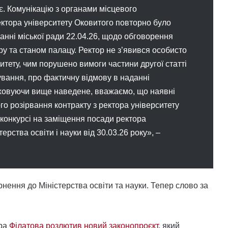
нє. Комунікацію з органами місцевого
ктора університету Оковитого повторно було
анні міської ради 22.04.26, щодо обговорення
ру та станом палацу. Ректор не з’явився особисто
итету, чим порушено вимоги частини другої статті
вання, про фактичну відмову в наданні
раховуючи вище наведене, вважаємо, що наявні
го розірвання контракту з ректора університету
 конкурсі на заміщення посади ректора
рства освіти і науки від 30.03.26 року», –
ернення до Міністерства освіти та науки. Тепер слово за
пра
Філатова розлютив новий законопроєкт
, який