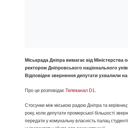
Міськрада Дніпра вимагає від Міністерства ос
ректором Дніпровського національного унів
Відповідне звернення депутати ухвалили на ч
Про це розповідає
Телеканал D1.
Стосунки між міською радою Дніпра та керівни
року, коли депутати промерської більшості звер
передати у комунальну власність палац студенті