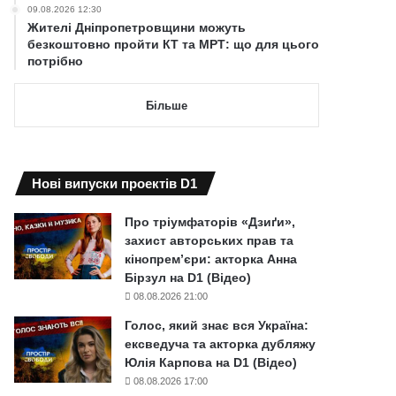
09.08.2026 12:30
Жителі Дніпропетровщини можуть
безкоштовно пройти КТ та МРТ: що для цього
потрібно
Більше
Нові випуски проектів D1
Про тріумфаторів «Дзиґи»,
захист авторських прав та
кінопрем’єри: акторка Анна
Бірзул на D1 (Відео)
08.08.2026 21:00
Голос, який знає вся Україна:
ексведуча та акторка дубляжу
Юлія Карпова на D1 (Відео)
08.08.2026 17:00