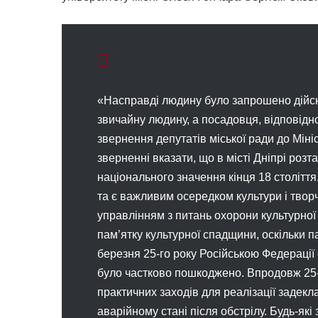
«Насправді людину було запрошено дійсно
звичайну людину, а посадовця, відповідн
звернення депутатів міської ради до Міні
зверненні вказати, що в місті Дніпрі роз
національного значення кінця 18 столітт
та є важливим осередком культури і творч
управлінням з питань охорони культурно
пам’ятку культурної спадщини, оскільки п
березня 25-го року Російською Федерації 
було частково пошкоджено. Впродовж 25-
практичних заходів для реалізації задекл
аварійному стані після обстрілу. Будь-які