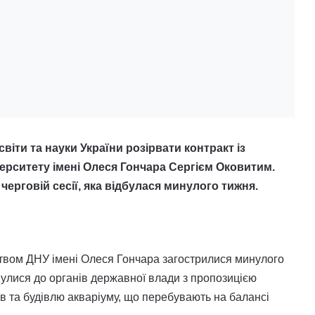
віти та науки України розірвати контракт із
ерситету імені Олеся Гончара Сергієм Оковитим.
ерговій сесії, яка відбулася минулого тижня.
цтвом ДНУ імені Олеся Гончара загострилися минулого
нулися до органів державної влади з пропозицією
в та будівлю акваріуму, що перебувають на балансі