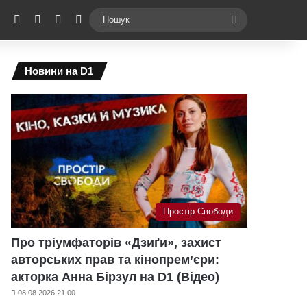
ebook
X
YouTube
Instagram
Telegram
Switch skin
Пошук
Новини на D1
Простір Свободи
Про тріумфаторів «Дзиґи», захист
авторських прав та кінопрем’єри:
акторка Анна Бірзул на D1 (Відео)
08.08.2026 21:00