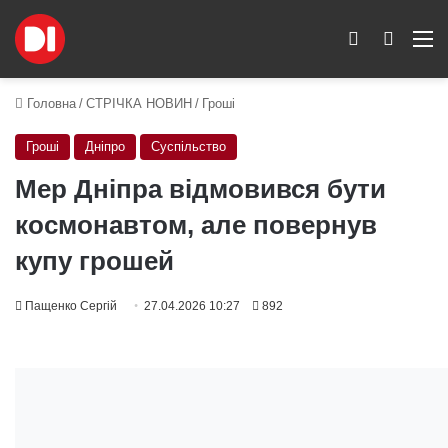
Switch skin
Пошук
M
Головна
/
СТРІЧКА НОВИН
/
Гроші
Гроші
Дніпро
Суспільство
Мер Дніпра відмовився бути
космонавтом, але повернув
купу грошей
Пащенко Сергій
27.04.2026 10:27
892