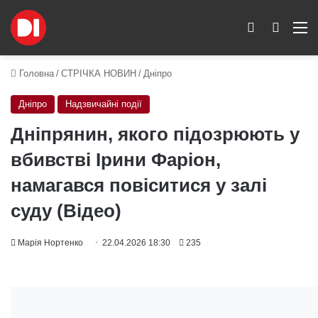
Switch skin
Пошук
M
Головна
/
СТРІЧКА НОВИН
/
Дніпро
Дніпро
Надзвичайні події
Дніпрянин, якого підозрюють у
вбивстві Ірини Фаріон,
намагався повіситися у залі
суду (Відео)
Марія Нортенко
22.04.2026 18:30
235