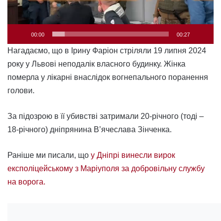
00:00
00:27
Нагадаємо, що в Ірину Фаріон стріляли 19 липня 2024
року у Львові неподалік власного будинку. Жінка
померла у лікарні внаслідок вогнепального поранення
голови.
За підозрою в її убивстві затримали 20-річного (тоді –
18-річного) дніпрянина В’ячеслава Зінченка.
Раніше ми писали, що
у Дніпрі винесли вирок
експоліцейському з Маріуполя за добровільну службу
на ворога.