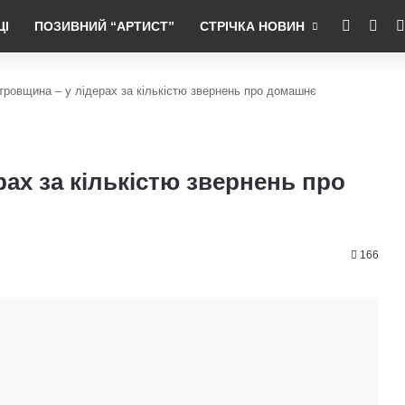
RSS
Fac
ЦІ
ПОЗИВНИЙ “АРТИСТ”
СТРІЧКА НОВИН
тровщина – у лідерах за кількістю звернень про домашнє
ах за кількістю звернень про
166