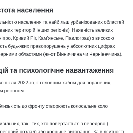
стота населення
льністю населення та найбільш урбанізованих областей
ваних територій інших регіонів). Наявність великих
іпро, Кривий Ріг, Кам’янське, Павлоград) з високою
кість будь-яких правопорушень у абсолютних цифрах
арними областями (як-от Вінниччина чи Чернівеччина).
дій та психологічне навантаження
во після 2022-го, є головним хабом для поранених,
м регіоном.
 близькість до фронту створюють колосальне коло
ивільних, так і тих, хто повертається з передової)
есовий розлад) або хронічне вигорання. За відсутності