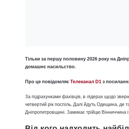
Тільки за першу половину 2026 року на Дні
домашнє насильство.
Про це повідомляє
Телеканал D1
з посиланн
За підрахунками фахівців, в лідерах щодо зве
четвертий рік поспіль. Далі йдуть Одещина, де т
Дніпропетровщині. Замикає трійцю Вінниччина із
Від кого надходить найбі