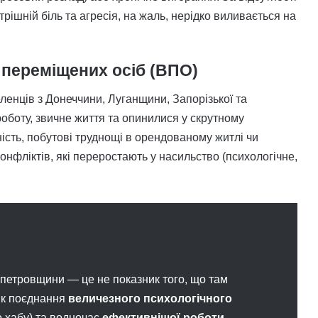
трішній біль та агресія, на жаль, нерідко виливається на
о переміщених осіб (ВПО)
еленців з Донеччини, Луганщини, Запорізької та
оботу, звичне життя та опинилися у скрутному
ість, побутові труднощі в орендованому житлі чи
нфліктів, які переростають у насильство (психологічне,
петровщини — це не показник того, що там
ник поєднання
величезного психологічного
 хабу) та водночас
ефективнішої роботи