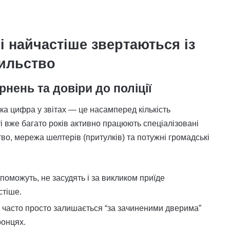
 найчастіше звертаються із
ильство
рнень та довіри до поліції
а цифра у звітах — це насамперед кількість
і вже багато років активно працюють спеціалізовані
о, мережа шелтерів (притулків) та потужні громадські
поможуть, не засудять і за викликом приїде
стіше.
а часто просто залишається “за зачиненими дверима”
ронцях.