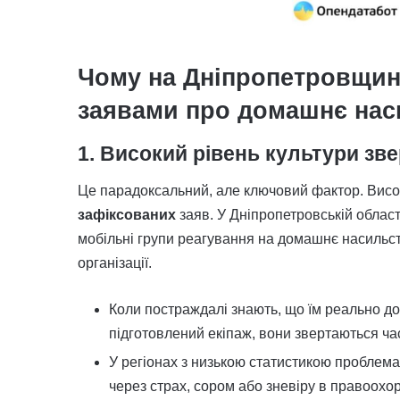
Чому на Дніпропетровщині
заявами про домашнє нас
1. Високий рівень культури зве
Це парадоксальний, але ключовий фактор. Висок
зафіксованих
заяв. У Дніпропетровській област
мобільні групи реагування на домашнє насильств
організації.
Коли постраждалі знають, що їм реально до
підготовлений екіпаж, вони звертаються ча
У регіонах з низькою статистикою проблем
через страх, сором або зневіру в правоохо