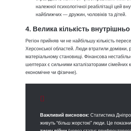
належної психологічної реабілітації цей вну
найближчих — дружин, чоловіків та дітей.
4. Велика кількість внутрішнь
Регіон прийняв чи не найбільшу кількість перес
Херсонської областей. Люди втратили домівки, р
матеріальному становищі. Фінансова нестабільн
шелтерах є сильними каталізаторами сімейних ко
економічне чи фізичне).
Важливий висновок:
Статистика Дніпро
живуть “більш жорстокі” люди. Це показ
тиску війни
(через статус прифронтового