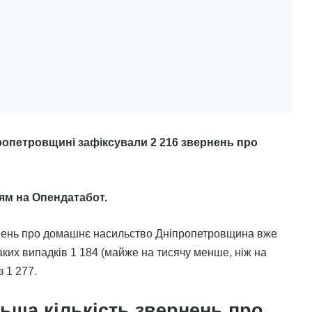
пропетровщині зафіксували 2 216 звернень про
ям на Опендатабот.
рнень про домашнє насильство Дніпропетровщина вже
аких випадків 1 184 (майже на тисячу менше, ніж на
 1 277.
льша кількість звернень про