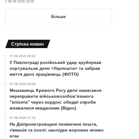
06.08.2026 19:00
Більше
Cтрічка новин
07.08.2026 08:42
У Павлограді російський удар зруйнував
сортувальне депо «Укрпошти» та забрав
життя двох працівниць (ФОТО)
07.08.2026 08:00
Мешканець Кривого Рогу двічі намагався
переправити військовозобов’язаного
“клієнта” через кордон: обидві спроби
виявилися невдалими (Відео)
07.08.2026 07:31
На Дніпропетровщині понівечені пошта,
гімназія та оселі: наслідки ворожих нічних
атак