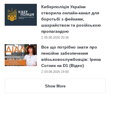
Киберполіція України
створила онлайн-канал для
боротьбі з фейками,
шахрайством та російською
пропагандою
05.08.2026 20:36
Все що потрібно знати про
пенсійне забезпечення
військовослужбовців: Ірина
Сотник на D1 (Відео)
03.08.2026 19:00
Show More