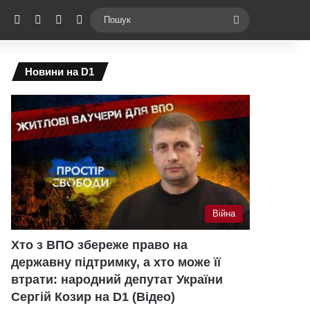
ebook
X
YouTube
Instagram
Telegram
Switch skin
Пошук
Новини на D1
Війна
Хто з ВПО збереже право на
державну підтримку, а хто може її
втрати: народний депутат України
Сергій Козир на D1 (Відео)