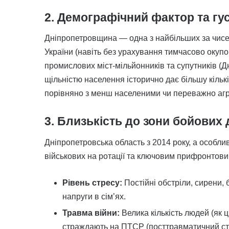
2. Демографічний фактор та гу
Дніпропетровщина — одна з найбільших за чисе
України (навіть без урахування тимчасово окупо
промислових міст-мільйонників та супутників (Дн
щільністю населення історично дає більшу кіль
порівняно з менш населеними чи переважно агр
3. Близькість до зони бойових 
Дніпропетровська область з 2014 року, а особли
військових на ротації та ключовим прифронтови
Рівень стресу:
Постійні обстріли, сирени,
напруги в сім’ях.
Травма війни:
Велика кількість людей (як ц
страждають на ПТСР (посттравматичний стр