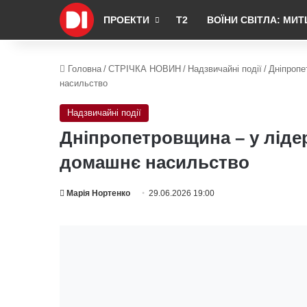
ПРОЕКТИ
Т2
ВОЇНИ СВІТЛА: МИТ
Головна
/
СТРІЧКА НОВИН
/
Надзвичайні події
/
Дніпропе
насильство
Надзвичайні події
Дніпропетровщина – у лідер
домашнє насильство
Марія Нортенко
29.06.2026 19:00