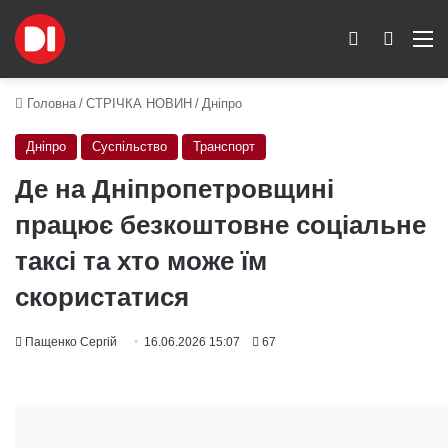
Switch skin
Пошук
M
Головна
/
СТРІЧКА НОВИН
/
Дніпро
Дніпро
Суспільство
Транспорт
Де на Дніпропетровщині
працює безкоштовне соціальне
таксі та хто може їм
скористатися
Пащенко Сергій
16.06.2026 15:07
67