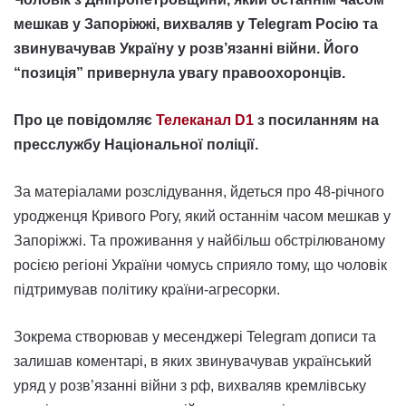
мешкав у Запоріжжі, вихваляв у Telegram Росію та
звинувачував Україну у розв’язанні війни. Його
“позиція” привернула увагу правоохоронців.
Про це повідомляє
Телеканал D1
з посиланням на
пресслужбу Національної поліції.
За матеріалами розслідування, йдеться про 48-річного
уродженця Кривого Рогу, який останнім часом мешкав у
Запоріжжі. Та проживання у найбільш обстрілюваному
росією регіоні України чомусь сприяло тому, що чоловік
підтримував політику країни-агресорки.
Зокрема створював у месенджері Telegram дописи та
залишав коментарі, в яких звинувачував український
уряд у розв’язанні війни з рф, вихваляв кремлівську