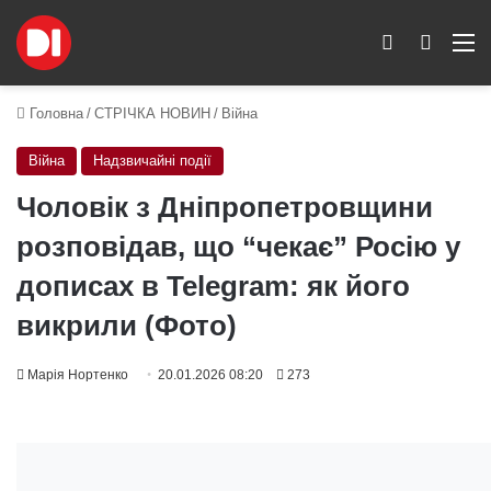
Switch skin
Пошук
M
Головна
/
СТРІЧКА НОВИН
/
Війна
Війна
Надзвичайні події
Чоловік з Дніпропетровщини
розповідав, що “чекає” Росію у
дописах в Telegram: як його
викрили (Фото)
Марія Нортенко
20.01.2026 08:20
273