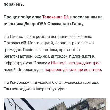
поранень.
Про це повідомляє
Телеканал D1
з посиланням на
очільника ДніпроОВА Олександра Ганжу.
На Нікопольщині росіяни поцілили по Нікополю,
Покровській, Марганецькій, Червоногригорівській
громадах. Понівечені автівки, приватні та
багатоквартирні будинки, дитсадок, підприємства,
інфраструктура. Зранку
у Нікополі постраждали троє
людей. Впродовж дня
поранень дістали ще десятеро
.
На Криворіжжі під ударом була Грушівська громада.
Там пошкоджена інфраструктура.