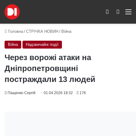
Switch skin
Пошук
M
Головна
/
СТРІЧКА НОВИН
/
Війна
Війна
Надзвичайні події
Через ворожі атаки на
Дніпропетровщині
постраждали 13 людей
Пащенко Сергій
01.04.2026 18:32
176