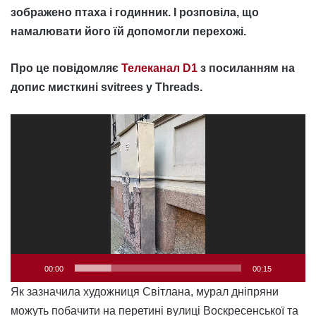
зображено птаха і годинник. І розповіла, що
намалювати його їй допомогли перехожі.
Про це повідомляє
Телеканал D1
з посиланням на
допис мисткині
svitrees у Threads.
Відеопрогравач
00:00
00:15
Як зазначила художниця Світлана, мурал дніпряни
можуть побачити на перетині вулиці Воскресенської та