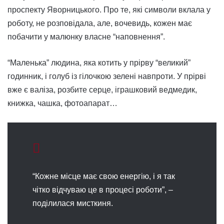
проспекту Яворницького. Про те, які символи вклала у
роботу, не розповідала, але, вочевидь, кожен має
побачити у малюнку власне “наповнення”.
“Маленька” людина, яка котить у прірву “великий”
годинник, і голуб із гілочкою зелені навпроти. У прірві
вже є валіза, розбите серце, іграшковий ведмедик,
книжка, чашка, фотоапарат…
“Кожне місце має свою енергію, і я так
чітко відчуваю це в процесі роботи”, –
поділилася мисткиня.