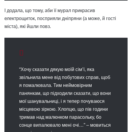
І додала, що тому, аби її мурал прикрасив
електрощиток, посприяли дніпряни (а може, й гості
міста), які йшли повз.
“Хочу сказати дякую моїй сім’ї, яка
звільнила мене від побутових справ, щоб
я помалювала. Тим неймовірним
панянкам, що підходили сказати, що вони
мої шанувальниці, і я тепер почуваюся
місцевою зіркою. Хлопцю, що пів години
тримав над малюнком парасольку, бо
сонце випалювало мені очі…” – мовиться