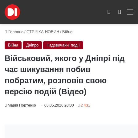
Switch skin
Пошук
M
Головна
/
СТРІЧКА НОВИН
/
Війна
Війна
Дніпро
Надзвичайні події
Військовий, якого у Дніпрі під
час шикування побив
побратим, розповів свою
версію подій (Відео)
Марія Нортенко
08.05.2026 20:00
2 431