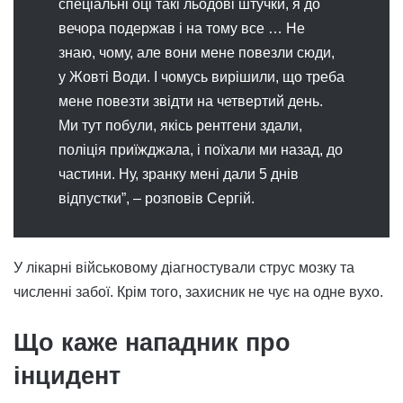
спеціальні оці такі льодові штучки, я до
вечора подержав і на тому все … Не
знаю, чому, але вони мене повезли сюди,
у Жовті Води. І чомусь вирішили, що треба
мене повезти звідти на четвертий день.
Ми тут побули, якісь рентгени здали,
поліція приїжджала, і поїхали ми назад, до
частини. Ну, зранку мені дали 5 днів
відпустки”, – розповів Сергій.
У лікарні військовому діагностували струс мозку та
численні забої. Крім того, захисник не чує на одне вухо.
Що каже нападник про
інцидент