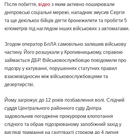
Після побиття,
відео
з яким активно поширювали
дніпровські соціальні мережі, нападник змусив Сергія
та ще декількох бійців дягти бронежилети та пробігти 5
кілометрів під наглядом інших військових з автоматами.
Згодом оператор БпЛА самовільно залишив військову
частину. Його розшукали у Кропивницькому, справою
займається ДБР. Військовослужбовцю повідомили про
підозру у катуванні, порушеннях статутних правил
взаємовідносин між військовослужбовцями та
дезертирстві.
Йому загрожує до 12 років позбавлення волі. Слідчий
суддя Центрального районного суду Дніпра
задовольнив погоджене прокурором клопотання
слідчого та обрав підозрюваному запобіжний захід у
вигляді тримання на
гауптвахті
строком до 4 липня