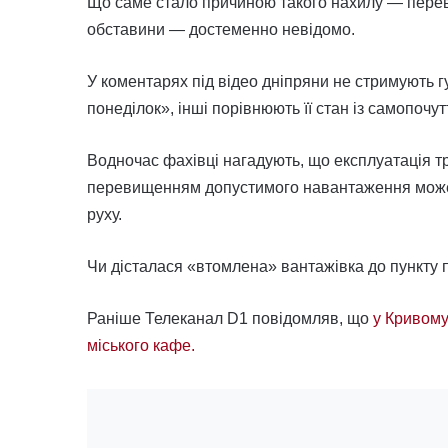
Що саме стало причиною такого нахилу — перева
обставини — достеменно невідомо.
У коментарях під відео дніпряни не стримують 
понеділок», інші порівнюють її стан із самопочу
Водночас фахівці нагадують, що експлуатація т
перевищенням допустимого навантаження може 
руху.
Чи дісталася «втомлена» вантажівка до пункту 
Раніше Телеканал D1 повідомляв, що
у Кривому
міського кафе.