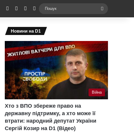
ebook
X
YouTube
Instagram
Telegram
Switch skin
Пошук
Новини на D1
Війна
Хто з ВПО збереже право на
державну підтримку, а хто може її
втрати: народний депутат України
Сергій Козир на D1 (Відео)