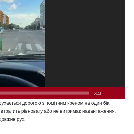
00:11
рухається дорогою з помітним креном на один бік.
 втратить рівновагу або не витримає навантаження.
одовжив рух.