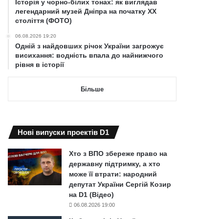
Історія у чорно-білих тонах: як виглядав
легендарний музей Дніпра на початку ХХ
століття (ФОТО)
06.08.2026 19:20
Одній з найдовших річок України загрожує
висихання: водність впала до найнижчого
рівня в історії
Більше
Нові випуски проектів D1
Хто з ВПО збереже право на
державну підтримку, а хто
може її втрати: народний
депутат України Сергій Козир
на D1 (Відео)
06.08.2026 19:00