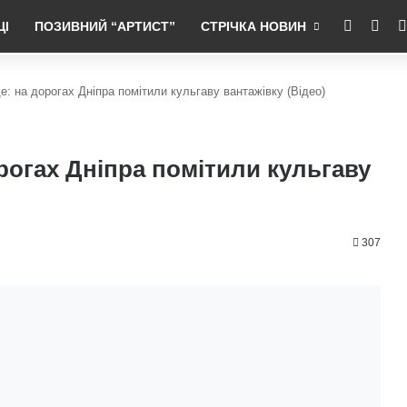
RSS
Fac
ЦІ
ПОЗИВНИЙ “АРТИСТ”
СТРІЧКА НОВИН
де: на дорогах Дніпра помітили кульгаву вантажівку (Відео)
орогах Дніпра помітили кульгаву
307