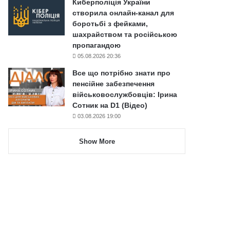
Киберполіція України
створила онлайн-канал для
боротьбі з фейками,
шахрайством та російською
пропагандою
05.08.2026 20:36
Все що потрібно знати про
пенсійне забезпечення
військовослужбовців: Ірина
Сотник на D1 (Відео)
03.08.2026 19:00
Show More