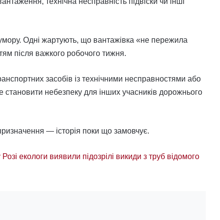
нтаження, технічна несправність підвіски чи інші
гумору. Одні жартують, що вантажівка «не пережила
ттям після важкого робочого тижня.
ранспортних засобів із технічними несправностями або
становити небезпеку для інших учасників дорожнього
призначення — історія поки що замовчує.
 Розі екологи виявили підозрілі викиди з труб відомого