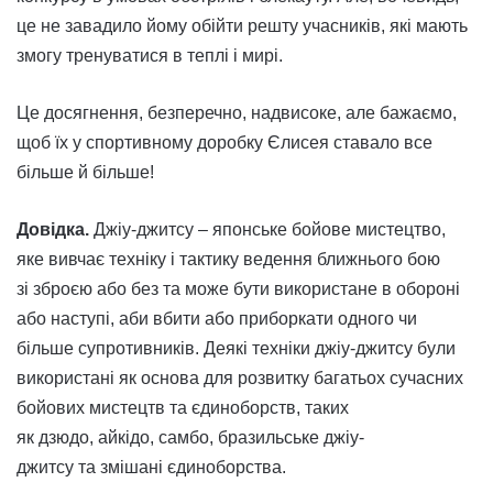
це не завадило йому обійти решту учасників, які мають
змогу тренуватися в теплі і мирі.
Це досягнення, безперечно, надвисоке, але бажаємо,
щоб їх у спортивному доробку Єлисея ставало все
більше й більше!
Довідка.
Джіу-джитсу – японське бойове мистецтво,
яке вивчає техніку і тактику ведення ближнього бою
зі зброєю або без та може бути використане в обороні
або наступі, аби вбити або приборкати одного чи
більше супротивників. Деякі техніки джіу-джитсу були
використані як основа для розвитку багатьох сучасних
бойових мистецтв та єдиноборств, таких
як дзюдо, айкідо, самбо, бразильське джіу-
джитсу та змішані єдиноборства.