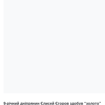
9-річний дніпрянин Єлисей Єгоров здобув “золото”