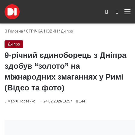
Switch skin
Пошук
M
Головна
/
СТРІЧКА НОВИН
/
Дніпро
Дніпро
9-річний єдиноборець з Дніпра
здобув “золото” на
міжнародних змаганнях у Римі
(Відео та фото)
Марія Нортенко
24.02.2026 16:57
144