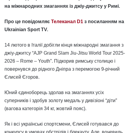
на міжнародних змаганнях із джіу-джитсу у Римі.
Про це повідомляє
Телеканал D1
з посиланням на
Ukrainian Sport TV.
14 лютого в Італії добігли кінця міжнародні змагання з
джіу-джитсу “AJP Grand Slam Jiu-Jitsu World Tour 2025-
2026 – Rome – Youth”. Підкорив римську столицю і
повернувся до рідного Дніпра з перемогою 9-річний
Єлисей Єгоров.
Юний єдиноборець здолав на змаганнях усіх
суперників і здобув золоту медаль у дивізіоні “діти”
(вагова категорія 34 кг, жовтий пояс).
Як і всі українські спортсмени, Єлисей готувався до
конкурсу в умовах обстрілів і блекауту. Але, вочевидь,