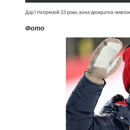
Дар’ї Нєпряєвій 23 роки, вона двократна чемпіо
Фото