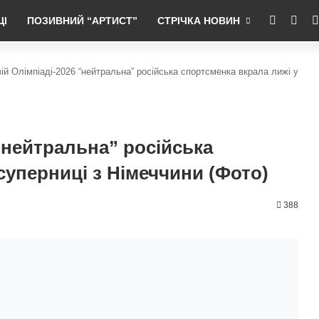
RSS
Fac
ЦІ
ПОЗИВНИЙ “АРТИСТ”
СТРІЧКА НОВИН
ій Олімпіаді-2026 “нейтральна” російська спортсменка вкрала лижі у
“нейтральна” російська
суперниці з Німеччини (Фото)
388