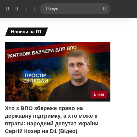
ebook
X
YouTube
Instagram
Telegram
Switch skin
Пошук
Новини на D1
Війна
Хто з ВПО збереже право на
державну підтримку, а хто може її
втрати: народний депутат України
Сергій Козир на D1 (Відео)