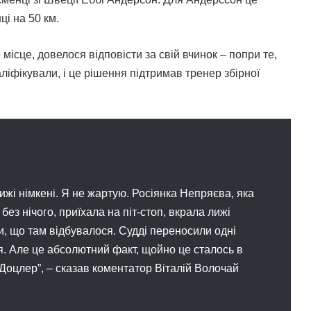
ці на 50 км.
місце, довелося відповісти за свій вчинок – попри те,
ліфікували, і це рішення підтримав тренер збірної
лижі німкені. Я не жартую. Росіянка Непряєва, яка
 без нічого, приїхала на піт-стоп, вкрала лижі
или, що там відбувалося. Судді переносили одні
ся. Але це абсолютний факт, щойно це сталось в
-Доцлер”, – сказав коментатор Віталій Волочай