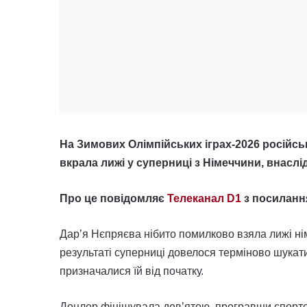
На Зимових Олімпійських іграх-2026 російс
вкрала лижі у суперниці з Німеччини, внаслід
Про це повідомляє
Телеканал D1
з посиланн
Дар’я Нєпряєва нібито помилково взяла лижі ні
результаті суперниці довелося терміново шукати
призначалися їй від початку.
Доцлер фінішувала дев’ятою, програвши спортс