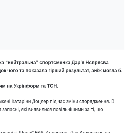
ька “нейтральна” спортсменка Дар’я Нєпряєва
ок чого та показала гірший результат, аніж могла б.
ям на Укрінформ та ТСН.
мкені Катаріни Доцлер під час зміни спорядження. В
 запасні, які виявилися повільнішими за ті, що
менці зі Швеції Еббі Андерсон. Для Андерссон це