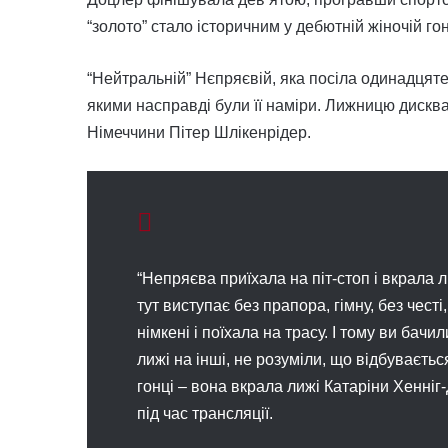
“золото” стало історичним у дебютній жіночій гон
“Нейтральній” Нєпряєвій, яка посіла одинадцяте 
якими насправді були її наміри. Лижницю дисква
Німеччини Пітер Шлікенрідер.
“Непряєва приїхала на піт-стоп і вкрала 
тут виступає без прапора, гімну, без честі,
німкені і поїхала на трасу. І тому ви бач
лижі на інші, не розуміли, що відбуваєть
гонці – вона вкрала лижі Катаріни Хенніг
під час трансляції.