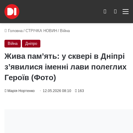
Switch skin
Пошук
M
Головна
/
СТРІЧКА НОВИН
/
Війна
Війна
Дніпро
Жива пам’ять: у сквері в Дніпрі
з’явилися іменні лави полеглих
Героїв (Фото)
Марія Нортенко
12.05.2026 08:10
163