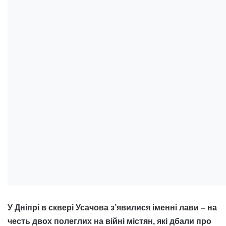
У Дніпрі в сквері Усачова з’явилися іменні лави – на
честь двох полеглих на війні містян, які дбали про