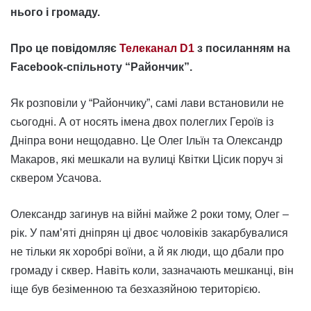
нього і громаду.
Про це повідомляє
Телеканал D1
з посиланням на
Facebook-спільноту “Райончик”.
Як розповіли у “Райончику”, самі лави встановили не
сьогодні. А от носять імена двох полеглих Героїв із
Дніпра вони нещодавно. Це Олег Ільїн та Олександр
Макаров, які мешкали на вулиці Квітки Цісик поруч зі
сквером Усачова.
Олександр загинув на війні майже 2 роки тому, Олег –
рік. У пам’яті дніпрян ці двоє чоловіків закарбувалися
не тільки як хоробрі воїни, а й як люди, що дбали про
громаду і сквер. Навіть коли, зазначають мешканці, він
іще був безіменною та безхазяйною територією.