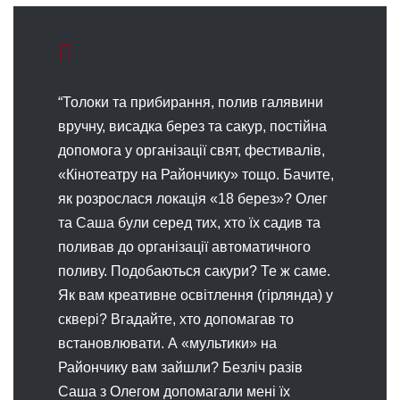
“Толоки та прибирання, полив галявини
вручну, висадка берез та сакур, постійна
допомога у організації свят, фестивалів,
«Кінотеатру на Райончику» тощо. Бачите,
як розрослася локація «18 берез»? Олег
та Саша були серед тих, хто їх садив та
поливав до організації автоматичного
поливу. Подобаються сакури? Те ж саме.
Як вам креативне освітлення (гірлянда) у
сквері? Вгадайте, хто допомагав то
встановлювати. А «мультики» на
Райончику вам зайшли? Безліч разів
Саша з Олегом допомагали мені їх