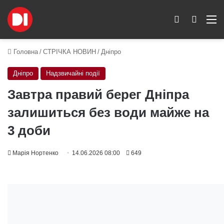
Switch skin
Пошук
M
Головна
/
СТРІЧКА НОВИН
/
Дніпро
Дніпро
Надзвичайні події
Завтра правий берег Дніпра
залишиться без води майже на
3 доби
Марія Нортенко
14.06.2026 08:00
649