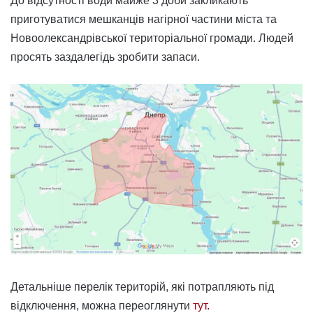
До відсутності води майже 3 доби закликають
приготуватися мешканців нагірної частини міста та
Новоолександрівської територіальної громади. Людей
просять заздалегідь зробити запаси.
Детальніше перелік територій, які потрапляють під
відключення, можна переоглянути
тут.