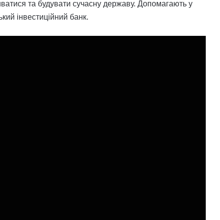
иватися та будувати сучасну державу. Допомагають у
кий інвестиційний банк.