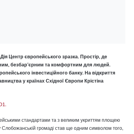
Дія Центр європейського зразка. Простір, де
ним, безбар’єрним та комфортним для людей.
ропейського інвестиційного банку. На відкриття
авництва у країнах Східної Європи Крістіна
D1.
ейськими стандартами та з великим укриттям площею
у Слобожанській громаді став ще одним символом того,