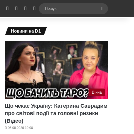
ebook
X
YouTube
Instagram
Telegram
Switch skin
Пошук
Новини на D1
Війна
Що чекає Україну: Катерина Саврадим
про світові події та головні ризики
(Відео)
05.08.2026 19:00