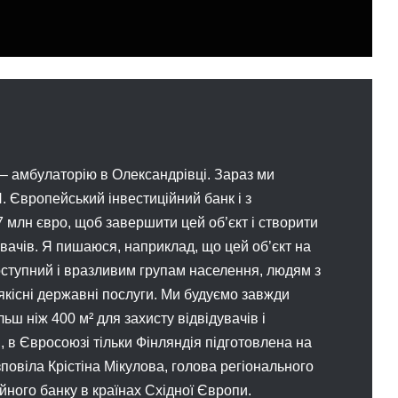
 – амбулаторію в Олександрівці. Зараз ми
 Європейський інвестиційний банк і з
 млн євро, щоб завершити цей об’єкт і створити
ідувачів. Я пишаюся, наприклад, що цей об’єкт на
оступний і вразливим групам населення, людям з
, якісні державні послуги. Ми будуємо завжди
льш ніж 400 м² для захисту відвідувачів і
, в Євросоюзі тільки Фінляндія підготовлена на
зповіла Крістіна Мікулова, голова регіонального
ного банку в країнах Східної Європи.