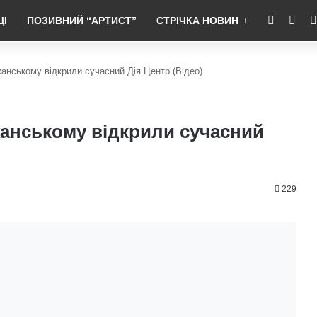
RSS
Fac
ЦІ
ПОЗИВНИЙ “АРТИСТ”
СТРІЧКА НОВИН
анському відкрили сучасний Дія Центр (Відео)
жанському відкрили сучасний
229