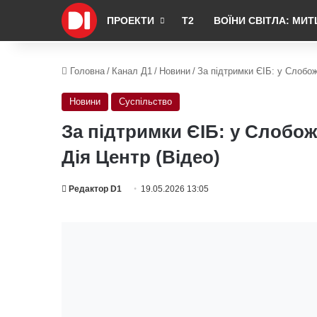
ПРОЕКТИ
Т2
ВОЇНИ СВІТЛА: МИТ
Головна
/
Канал Д1
/
Новини
/
За підтримки ЄІБ: у Слобож
Новини
Суспільство
За підтримки ЄІБ: у Слобо
Дія Центр (Відео)
Редактор D1
19.05.2026 13:05