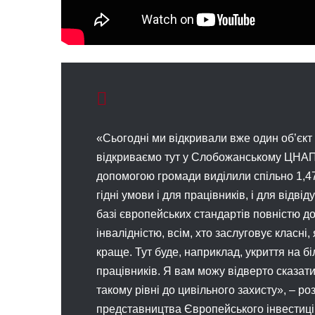
«Сьогодні ми відкривали вже один об’єкт
відкриваємо тут у Слобожанському ЦНАП.
допомогою громади виділили спільно 1,47
гідні умови і для працівників, і для відв
базі європейських стандартів повністю д
інвалідністю, всім, хто заслуговує класні
краще. Тут буде, наприклад, укриття на бі
працівників. Я вам можу відверто сказати
такому рівні до цивільного захисту», – ро
представництва Європейського інвестицій