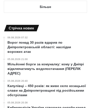
Більше
Cтрічка новин
06.08.2026 07:32
Ворог понад 30 разів вдарив по
Дніпропетровській області: наслідки
ворожих атак
05.08.2026 21:00
Мільйонні борги за комуналку: кому у Дніпрі
відключатимуть водопостачання (ПЕРЕЛІК
АДРЕС)
05.08.2026 20:40
Капулівці – 450 років: як живе село козацької
слави на Дніпропетровщині під російськими
обстрілами
05.08.2026 20:36
Киберполіція України створила онлайн-канал