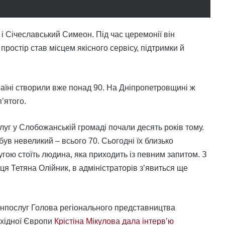
 Січеславський Симеон. Під час церемонії він
ростір став місцем якісного сервісу, підтримки й
раїні створили вже понад 90. На Дніпропетровщині ж
п’ятого.
уг у Слобожанській громаді почали десять років тому.
 був невеликий – всього 70. Сьогодні їх близько
угою стоїть людина, яка приходить із певним запитом. З
ця Тетяна Олійник, в адміністраторів з’явиться ще
інпослуг Голова регіонального представництва
Східної Європи
Крістіна Мікулова дала інтерв’ю