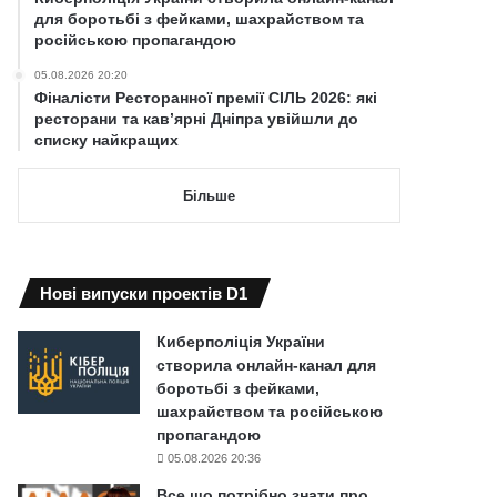
для боротьбі з фейками, шахрайством та
російською пропагандою
05.08.2026 20:20
Фіналісти Ресторанної премії СІЛЬ 2026: які
ресторани та кав’ярні Дніпра увійшли до
списку найкращих
Більше
Нові випуски проектів D1
Киберполіція України
створила онлайн-канал для
боротьбі з фейками,
шахрайством та російською
пропагандою
05.08.2026 20:36
Все що потрібно знати про