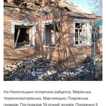
На Нікопольщині потерпали райцентр, Мирівська,
Червоногригорівська, Марганецька, Покровська
громади. Постраждав 59-річний чоловік. Понівечені 8