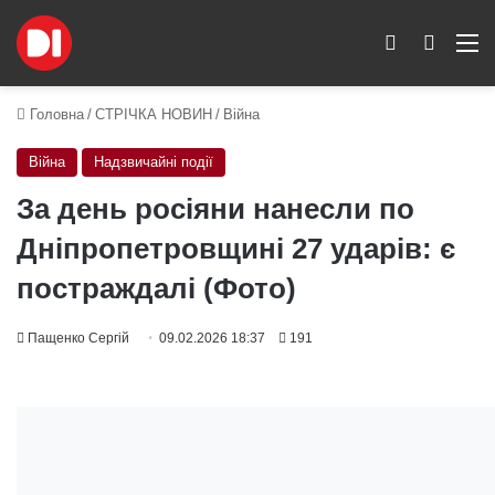
Switch skin
Пошук
M
Головна
/
СТРІЧКА НОВИН
/
Війна
Війна
Надзвичайні події
За день росіяни нанесли по
Дніпропетровщині 27 ударів: є
постраждалі (Фото)
Пащенко Сергій
09.02.2026 18:37
191