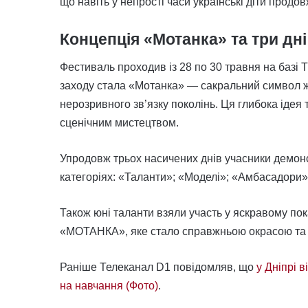
що навіть у непрості часи українські діти продо
Концепція «Мотанка» та три дн
Фестиваль проходив із 28 по 30 травня на базі
заходу стала «Мотанка» — сакральний символ жін
нерозривного зв’язку поколінь. Ця глибока іде
сценічним мистецтвом.
Упродовж трьох насичених днів учасники демонс
категоріях: «Таланти»; «Моделі»; «Амбасадори»
Також юні таланти взяли участь у яскравому по
«МОТАНКА», яке стало справжньою окрасою та 
Раніше Телеканал D1 повідомляв, що
у Дніпрі 
на навчання (Фото)
.