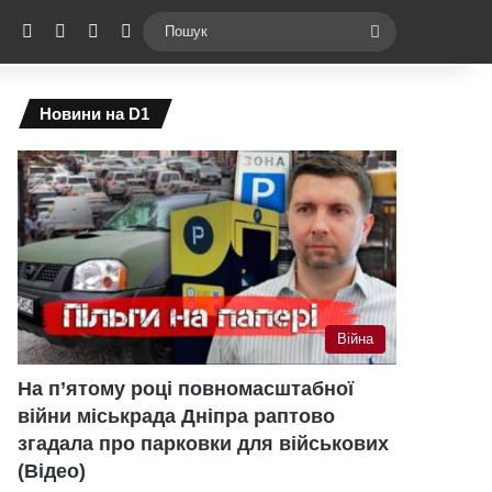
ebook
X
YouTube
Instagram
Telegram
Switch skin
Пошук
Новини на D1
Війна
На п’ятому році повномасштабної
війни міськрада Дніпра раптово
згадала про парковки для військових
(Відео)