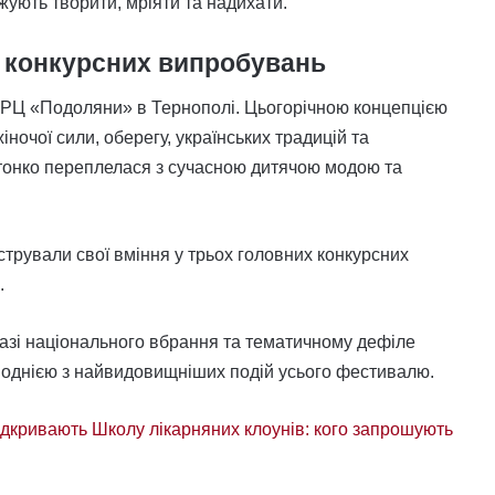
вжують творити, мріяти та надихати.
і конкурсних випробувань
 ТРЦ «Подоляни» в Тернополі. Цьогорічною концепцією
очої сили, оберегу, українських традицій та
я тонко переплелася з сучасною дитячою модою та
трували свої вміння у трьох головних конкурсних
.
казі національного вбрання та тематичному дефіле
однією з найвидовищніших подій усього фестивалю.
відкривають Школу лікарняних клоунів: кого запрошують