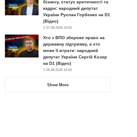
бізнесу, статус критичності та
кадри: народний депутат
України Руслан Горбенко на D1
(Відео)
07.08.2026 19:00
Хто з ВПО збереже право на
державну підтримку, а хто
може її втрати: народний
депутат України Сергій Козир
на D1 (Відео)
06.08.2026 19:00
Show More