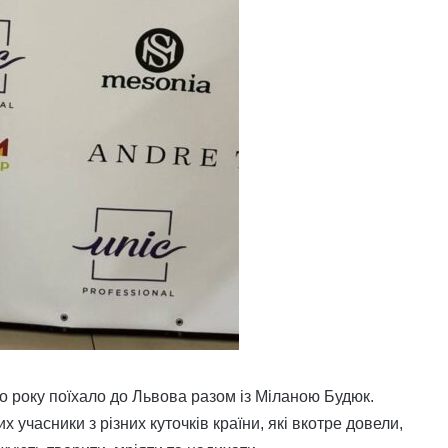
го року поїхало до Львова разом із Міланою Будюк.
 учасники з різних куточків країни, які вкотре довели,