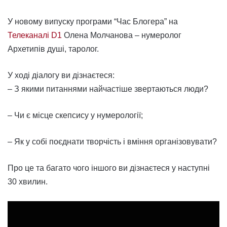
У новому випуску програми “Час Блогера” на
Телеканалі D1
Олена Молчанова – нумеролог
Архетипів душі, таролог.
У ході діалогу ви дізнаєтеся:
– З якими питаннями найчастіше звертаються люди?
– Чи є місце скепсису у нумерології;
– Як у собі поєднати творчість і вміння організовувати?
Про це та багато чого іншого ви дізнаєтеся у наступні
30 хвилин.