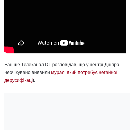
Раніше Телеканал D1 розповідав, що у центрі Дніпра
неочікувано виявили
мурал, який потребує негайної
дерусифікаці
ї.