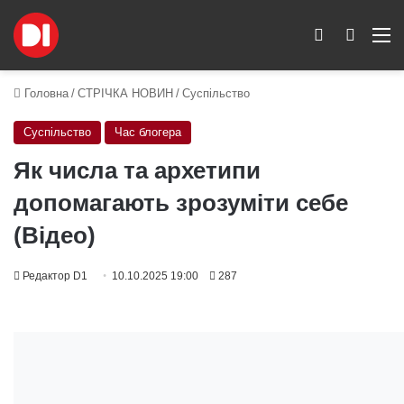
Switch skin
Пошук
M
Головна
/
СТРІЧКА НОВИН
/
Суспільство
Суспільство
Час блогера
Як числа та архетипи
допомагають зрозуміти себе
(Відео)
Редактор D1
10.10.2025 19:00
287