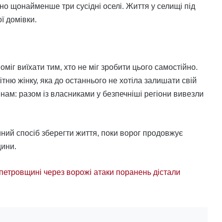
 щонайменше три сусідні оселі. Життя у селищі під
ї домівки.
іг виїхати тим, хто не міг зробити цього самостійно.
ню жінку, яка до останнього не хотіла залишати свій
нам: разом із власниками у безпечніші регіони вивезли
ий спосіб зберегти життя, поки ворог продовжує
щини.
петровщині через ворожі атаки поранень дістали