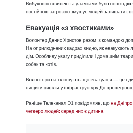
Вибуховою хвилею та уламками було пошкоджено
постійною загрозою змушує людей залишати сво
Евакуація «з хвостиками»
Волонтер Денис Христов разом із командою допом
На оприлюднених кадрах видно, як евакуюють літ
дім. Особливу увагу приділили і домашнім твари
собак та котів.
Волонтери наголошують, що евакуація — це єдин
нищити цивільну інфраструктуру Дніпропетров
Раніше Телеканал D1 повідомляв, що
на Дніпро
четверо людей: серед них є дитина
.