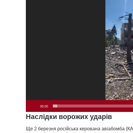
00:00
Наслідки ворожих ударів
Ще 2 березня російська керована авіабомба (КА