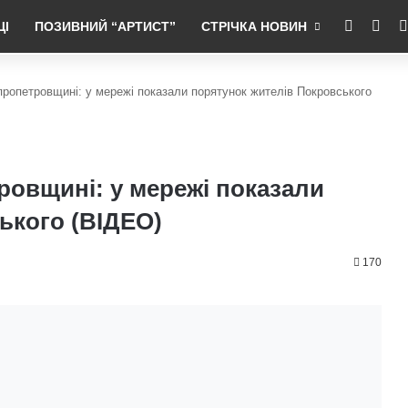
RSS
Fac
ЦІ
ПОЗИВНИЙ “АРТИСТ”
СТРІЧКА НОВИН
іпропетровщині: у мережі показали порятунок жителів Покровського
тровщині: у мережі показали
ького (ВІДЕО)
170