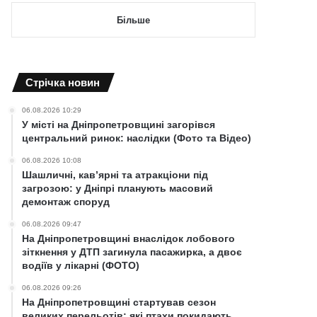
Більше
Cтрічка новин
06.08.2026 10:29
У місті на Дніпропетровщині загорівся
центральний ринок: наслідки (Фото та Відео)
06.08.2026 10:08
Шашличні, кав’ярні та атракціони під
загрозою: у Дніпрі планують масовий
демонтаж споруд
06.08.2026 09:47
На Дніпропетровщині внаслідок лобового
зіткнення у ДТП загинула пасажирка, а двоє
водіїв у лікарні (ФОТО)
06.08.2026 09:26
На Дніпропетровщині стартував сезон
великих перельотів: які птахи покидають