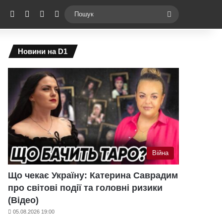
ebook
X
YouTube
Instagram
Telegram
Switch skin
Пошук
Новини на D1
Війна
Що чекає Україну: Катерина Саврадим
про світові події та головні ризики
(Відео)
05.08.2026 19:00