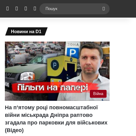
ebook
X
YouTube
Instagram
Telegram
Switch skin
Пошук
Новини на D1
Війна
На п’ятому році повномасштабної
війни міськрада Дніпра раптово
згадала про парковки для військових
(Відео)