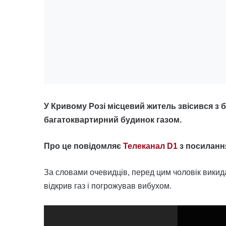
У Кривому Розі місцевий житель звісився з 
багатоквартирний будинок газом.
Про це повідомляє
Телеканал D1
з посилання
За словами очевидців, перед цим чоловік викидав
відкрив газ і погрожував вибухом.
Відеопрогравач