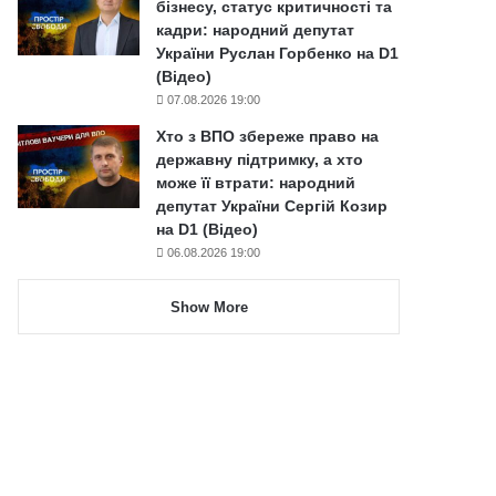
бізнесу, статус критичності та
кадри: народний депутат
України Руслан Горбенко на D1
(Відео)
07.08.2026 19:00
Хто з ВПО збереже право на
державну підтримку, а хто
може її втрати: народний
депутат України Сергій Козир
на D1 (Відео)
06.08.2026 19:00
Show More