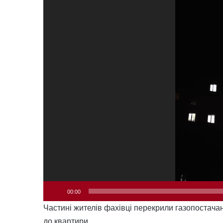
00:00
Частині жителів фахівці перекрили газопостачан
до квартири.