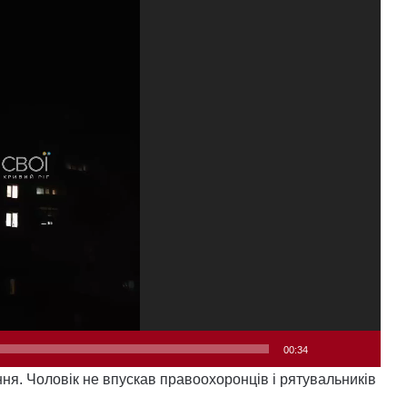
00:34
ня. Чоловік не впускав правоохоронців і рятувальників