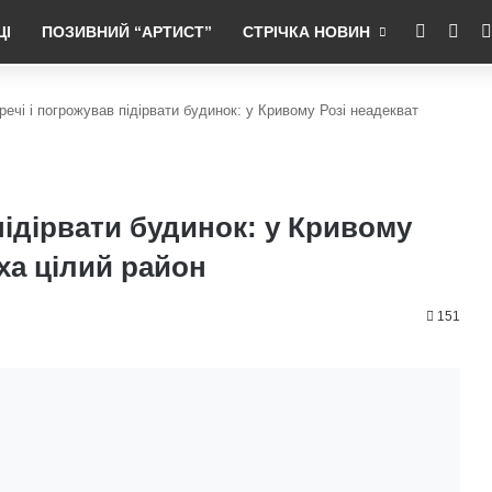
RSS
Fac
ЦІ
ПОЗИВНИЙ “АРТИСТ”
СТРІЧКА НОВИН
речі і погрожував підірвати будинок: у Кривому Розі неадекват
підірвати будинок: у Кривому
уха цілий район
151