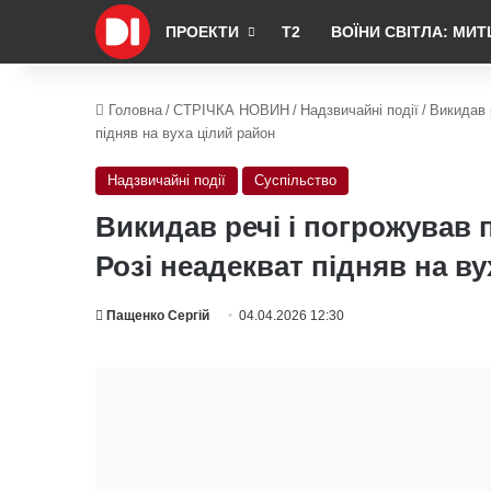
ПРОЕКТИ
Т2
ВОЇНИ СВІТЛА: МИТ
Головна
/
СТРІЧКА НОВИН
/
Надзвичайні події
/
Викидав 
підняв на вуха цілий район
Надзвичайні події
Суспільство
Викидав речі і погрожував 
Розі неадекват підняв на в
Пащенко Сергій
04.04.2026 12:30