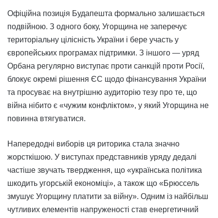
Офіційна позиція Будапешта формально залишається
подвійною. З одного боку, Угорщина не заперечує
територіальну цілісність України і бере участь у
європейських програмах підтримки. З іншого — уряд
Орбана регулярно виступає проти санкцій проти Росії,
блокує окремі рішення ЄС щодо фінансування України
та просуває на внутрішню аудиторію тезу про те, що
війна нібито є «чужим конфліктом», у який Угорщина не
повинна втягуватися.
Напередодні виборів ця риторика стала значно
жорсткішою. У виступах представників уряду дедалі
частіше звучать твердження, що «українська політика
шкодить угорській економіці», а також що «Брюссель
змушує Угорщину платити за війну». Одним із найбільш
чутливих елементів напруженості став енергетичний