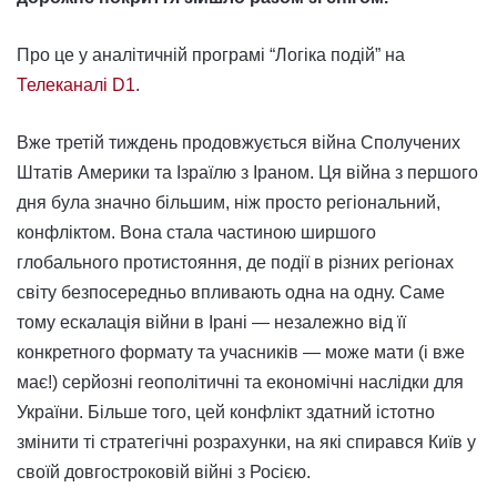
Про це у аналітичній програмі “Логіка подій” на
Телеканалі D1
.
Вже третій тиждень продовжується війна Сполучених
Штатів Америки та Ізраїлю з Іраном. Ця війна з першого
дня була значно більшим, ніж просто регіональний,
конфліктом. Вона стала частиною ширшого
глобального протистояння, де події в різних регіонах
світу безпосередньо впливають одна на одну. Саме
тому ескалація війни в Ірані — незалежно від її
конкретного формату та учасників — може мати (і вже
має!) серйозні геополітичні та економічні наслідки для
України. Більше того, цей конфлікт здатний істотно
змінити ті стратегічні розрахунки, на які спирався Київ у
своїй довгостроковій війні з Росією.