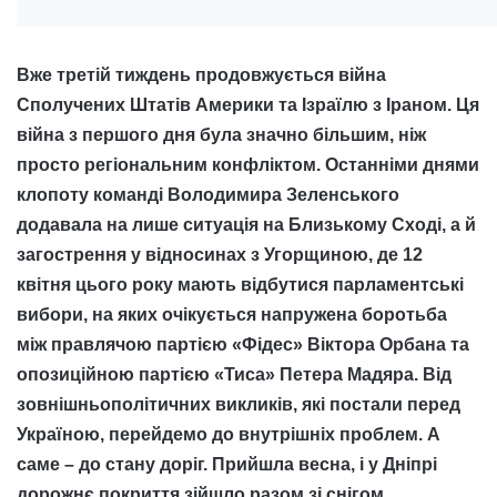
Вже третій тиждень продовжується війна
Сполучених Штатів Америки та Ізраїлю з Іраном. Ця
війна з першого дня була значно більшим, ніж
просто регіональним конфліктом. Останніми днями
клопоту команді Володимира Зеленського
додавала на лише ситуація на Близькому Сході, а й
загострення у відносинах з Угорщиною, де 12
квітня цього року мають відбутися парламентські
вибори, на яких очікується напружена боротьба
між правлячою партією «Фідес» Віктора Орбана та
опозиційною партією «Тиса» Петера Мадяра. Від
зовнішньополітичних викликів, які постали перед
Україною, перейдемо до внутрішніх проблем. А
саме – до стану доріг. Прийшла весна, і у Дніпрі
дорожнє покриття зійшло разом зі снігом.