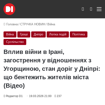
Switch skin
Пошук
M
Головна
/
СТРІЧКА НОВИН
/
Війна
Війна
Гроші
Дніпро
Логіка подій
Політика
Суспільство
Вплив війни в Ірані,
загострення у відношеннях з
Угорщиною, стан доріг у Дніпрі:
що бентежить жителів міста
(Відео)
Редактор D1
19.03.2026 21:00
237