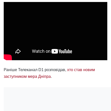
Раніше Телеканал D1 розповідав,
хто став новим
заступником мера Дніпра
.