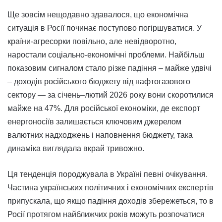
Ще зовсім нещодавно здавалося, що економічна
ситуація в Росії починає поступово погіршуватися. У
країни-агресорки повільно, але невідворотно,
наростали соціально-економічні проблеми. Найбільш
показовим сигналом стало різке падіння – майже удвічі
– доходів російського бюджету від нафтогазового
сектору — за січень–лютий 2026 року вони скоротилися
майже на 47%. Для російської економіки, де експорт
енергоносіїв залишається ключовим джерелом
валютних надходжень і наповнення бюджету, така
динаміка виглядала вкрай тривожно.
Ця тенденція породжувала в Україні певні очікування.
Частина українських політичних і економічних експертів
припускала, що якщо падіння доходів збережеться, то в
Росії протягом найближчих років можуть розпочатися