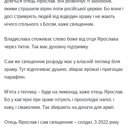
ділиться отець Ярослав. Він розвінчує ті забобони,
якими страшили вірян попи російської церкви. Бо вони і
досі стримують людей від відвідин храму і не мають
нічого спільного з Богом, каже священник.
Владислава споживає слово боже від отця Ярослава
через тікток. Так має духовну підтримку.
Сам же священник розраду має у власній теплиці біля
храму. Тут відпочиває душею, збирає врожаї і пригощає
парафіян.
М’ята з теплиці – буде на лимонад, каже отець Ярослав.
Бо у кав’ярні при храмі готують і прохолодні напої, і
каву, і смаколики. Так збирають на донати для армії.
Отець Ярослав і сам священник – солдат. З 2022 року