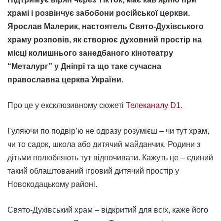
храмі і розвінчує забобони російської церкви.
Ярослав Малерик, настоятель Свято-Духівського
храму розповів, як створює духовний простір на
місці колишнього занедбаного кінотеатру
“Металург” у Дніпрі та що таке сучасна
православна церква України.
Про це у ексклюзивному сюжеті
Телеканалу D1.
Гуляючи по подвір’ю не одразу розумієш – чи тут храм,
чи то садок, школа або дитячий майданчик. Родини з
дітьми полюбляють тут відпочивати. Кажуть це – єдиний
такий облаштований ігровий дитячий простір у
Новокодацькому районі.
Свято-Духівський храм – відкритий для всіх, каже його