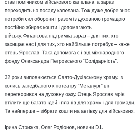
став помічником військового капелана, а зараз
переходить на посаду капелана. Тож дуже добре знає
потреби сил оборони і разом із духовною громадою
постійно збирає кошти і допомагають
війську. Фінансова підтримка зараз – для тих, хто
захищає нас і для тих, хто найбільше потребує – каже
отець Ярослав. Така допомога є і від міжнародного
фонду Олександра Петровського “Солідарність”.
32 роки виповнюється Свято-Духівському храму. Із
колись занедбаного кінотеатру “Металург” він
перетворився на духовну оазу. Отець Ярослав мріє
втілити ще багато ідей і планів для храму і для громади.
Та найперше – зібрати кошти на автівку для військових.
Ірина Стрижка, Олег Родіонов, новини D1.