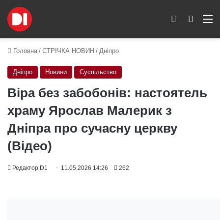
Switch skin
Пошук
M
Головна
/
СТРІЧКА НОВИН
/
Дніпро
Дніпро
Новини
Суспільство
Віра без забобонів: настоятель
храму Ярослав Малерик з
Дніпра про сучасну церкву
(Відео)
Редактор D1
11.05.2026 14:26
262