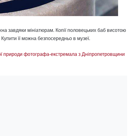
можна завдяки мініатюрам. Копії половецьких баб висотою
 Купити її можна безпосередньо в музеї.
ої природи фотографа-екстремала з Дніпропетровщини