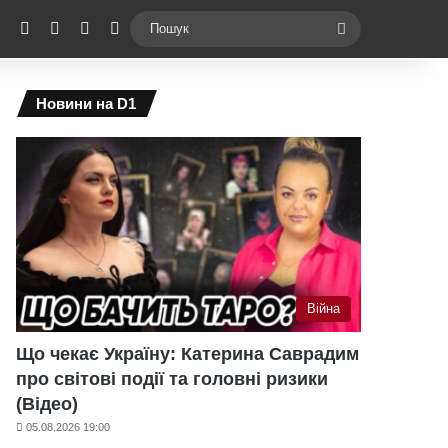
ebook
X
YouTube
Instagram
Telegram
Switch skin
Пошук
Новини на D1
Війна
Що чекає Україну: Катерина Саврадим
про світові події та головні ризики
(Відео)
05.08.2026 19:00