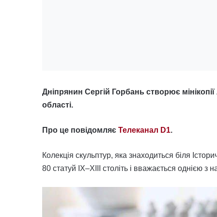
Дніпрянин Сергій Горбань створює мінікопії
області.
Про це повідомляє
Телеканал D1
.
Колекція скульптур, яка знаходиться біля Істор
80 статуй IX–XIII століть і вважається однією з 