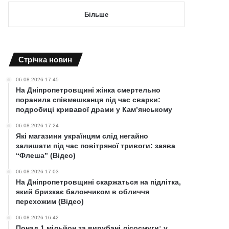
Більше
Cтрічка новин
06.08.2026 17:45
На Дніпропетровщині жінка смертельно
поранила співмешканця під час сварки:
подробиці кривавої драми у Кам’янському
06.08.2026 17:24
Які магазини українцям слід негайно
залишати під час повітряної тривоги: заява
“Флеша” (Відео)
06.08.2026 17:03
На Дніпропетровщині скаржаться на підлітка,
який бризкає балончиком в обличчя
перехожим (Відео)
06.08.2026 16:42
Понад 1 мільйон за вирубані лісосмуги: у