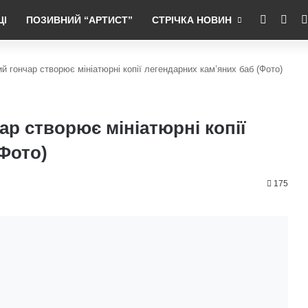
RSS
Fac
ЦІ
ПОЗИВНИЙ “АРТИСТ”
СТРІЧКА НОВИН
й гончар створює мініатюрні копії легендарних кам’яних баб (Фото)
р створює мініатюрні копії
Фото)
175