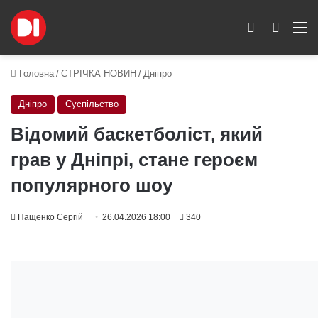
Switch skin
Пошук
M
Головна
/
СТРІЧКА НОВИН
/
Дніпро
Дніпро
Суспільство
Відомий баскетболіст, який
грав у Дніпрі, стане героєм
популярного шоу
Пащенко Сергій
26.04.2026 18:00
340