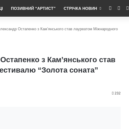
RSS
Fac
ЦІ
ПОЗИВНИЙ “АРТИСТ”
СТРІЧКА НОВИН
 Олександр Остапенко з Кам’янського став лауреатом Міжнародного
 Остапенко з Кам’янського став
естивалю “Золота соната”
232