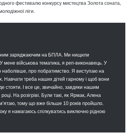
родного фестивалю конкурсу мистецтва Золота соната,
олодіжної ліги.
айним заряджаючим на БПЛА. Ми нищили
У мене військова тематика, я реп-виконавець. У
 що наболівше, про побратимство. Я виступаю на
х. Навчати треба наших дітей гарному і щоб вони
уде стояти. І все це, звичайно, завдяки нашим
оці. На розігріві. Були такі, як Ярмак, Алена
м’ятаю, тому що вже більше 10 років пройшло.
 року я намагаюсь спілкуватись виключно рідною