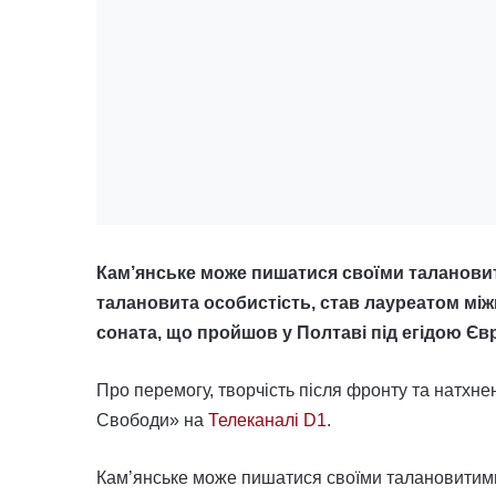
Кам’янське може пишатися своїми таланови
талановита особистість, став лауреатом м
соната, що пройшов у Полтаві під егідою Єв
Про перемогу, творчість після фронту та натхн
Свободи» на
Телеканалі D1
.
Кам’янське може пишатися своїми талановитим