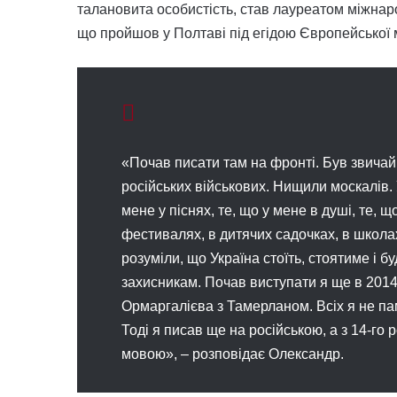
талановита особистість, став лауреатом міжна
що пройшов у Полтаві під егідою Європейської м
«Почав писати там на фронті. Був звич
російських військових. Нищили москалів. 
мене у піснях, те, що у мене в душі, те,
фестивалях, в дитячих садочках, в школа
розуміли, що Україна стоїть, стоятиме і б
захисникам. Почав виступати я ще в 2014 р
Ормаргалієва з Тамерланом. Всіх я не па
Тоді я писав ще на російською, а з 14-го
мовою», – розповідає Олександр.