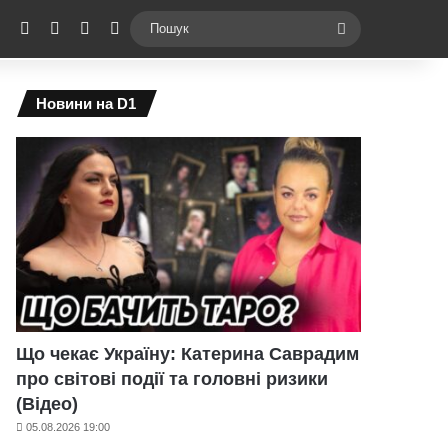
ebook
X
YouTube
Instagram
Telegram
Switch skin
Пошук
Новини на D1
Що чекає Україну: Катерина Саврадим
про світові події та головні ризики
(Відео)
05.08.2026 19:00