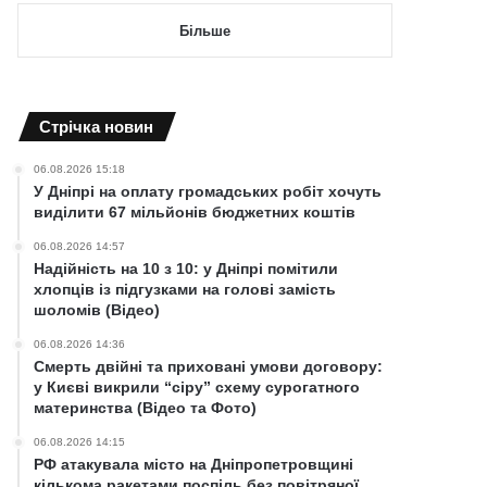
Більше
Cтрічка новин
06.08.2026 15:18
У Дніпрі на оплату громадських робіт хочуть
виділити 67 мільйонів бюджетних коштів
06.08.2026 14:57
Надійність на 10 з 10: у Дніпрі помітили
хлопців із підгузками на голові замість
шоломів (Відео)
06.08.2026 14:36
Смерть двійні та приховані умови договору:
у Києві викрили “сіру” схему сурогатного
материнства (Відео та Фото)
06.08.2026 14:15
РФ атакувала місто на Дніпропетровщині
кількома ракетами поспіль без повітряної