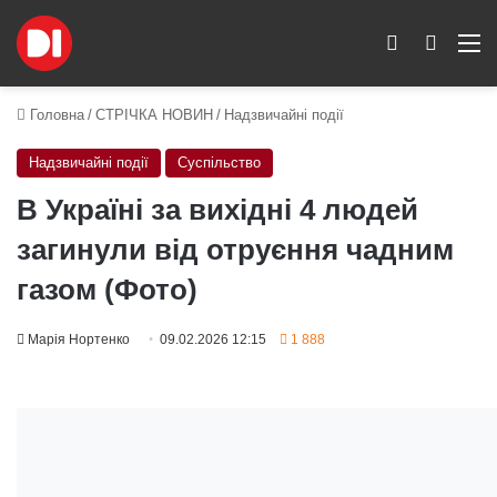
Switch skin
Пошук
M
Головна
/
СТРІЧКА НОВИН
/
Надзвичайні події
Надзвичайні події
Суспільство
В Україні за вихідні 4 людей
загинули від отруєння чадним
газом (Фото)
Марія Нортенко
09.02.2026 12:15
1 888