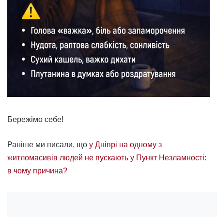
Бережімо себе!
Раніше ми писали, що
у Дніпрі на одному з
житломасивів людей не пускають у Пункт Незламності:
в чому причина?