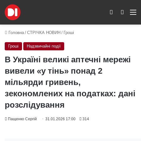
Switch skin
Пошук
M
Головна
/
СТРІЧКА НОВИН
/
Гроші
Гроші
Надзвичайні події
В Україні великі аптечні мережі
вивели «у тінь» понад 2
мільярди гривень,
зекономлених на податках: дані
розслідування
Пащенко Сергій
31.01.2026 17:00
314