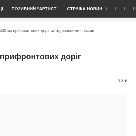
RSS
Fac
ЦІ
ПОЗИВНИЙ “АРТИСТ”
СТРІЧКА НОВИН
 600 км прифронтових доріг антидроновими сітками
м прифронтових доріг
216