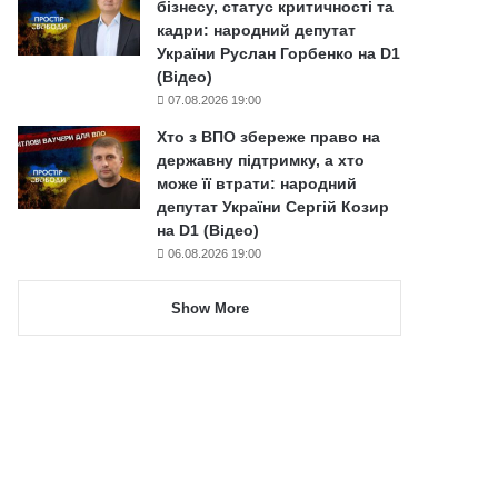
бізнесу, статус критичності та
кадри: народний депутат
України Руслан Горбенко на D1
(Відео)
07.08.2026 19:00
Хто з ВПО збереже право на
державну підтримку, а хто
може її втрати: народний
депутат України Сергій Козир
на D1 (Відео)
06.08.2026 19:00
Show More