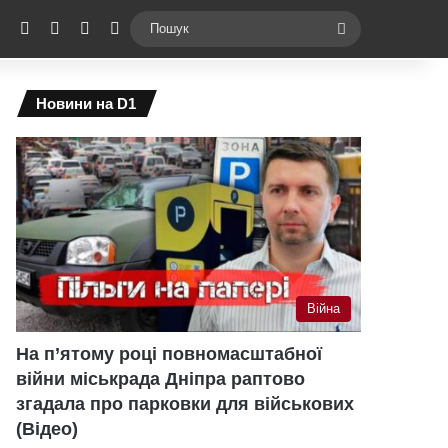
ebook
X
YouTube
Instagram
Telegram
Switch skin
Пошук
Новини на D1
Війна
На п’ятому році повномасштабної
війни міськрада Дніпра раптово
згадала про парковки для військових
(Відео)