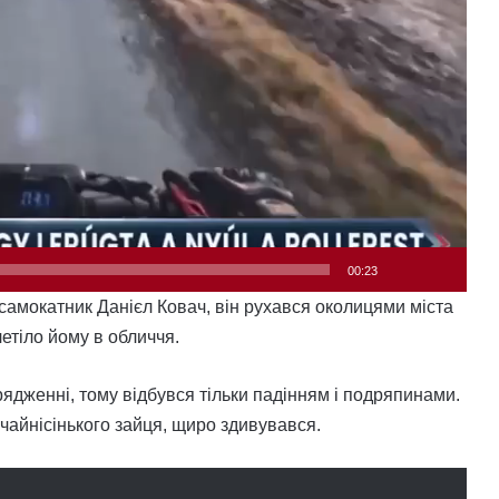
00:23
самокатник Данієл Ковач, він рухався околицями міста
етіло йому в обличчя.
рядженні, тому відбувся тільки падінням і подряпинами.
чайнісінького зайця, щиро здивувався.