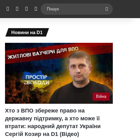
ebook
X
YouTube
Instagram
Telegram
Switch skin
Пошук
Новини на D1
Війна
Хто з ВПО збереже право на
державну підтримку, а хто може її
втрати: народний депутат України
Сергій Козир на D1 (Відео)