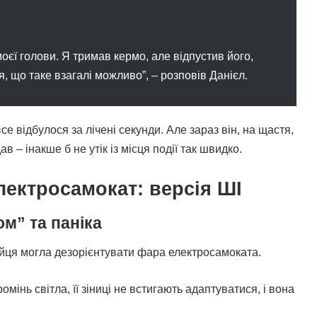
моєї голови. Я тримав кермо, але відпустив його,
я, що таке взагалі можливо”, – розповів Данієл.
се відбулося за лічені секунди. Але зараз він, на щастя,
 – інакше б не утік із місця події так швидко.
лектросамокат: версія ШІ
м” та паніка
зайця могла дезорієнтувати фара електросамоката.
інь світла, її зіниці не встигають адаптуватися, і вона