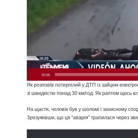
00:00
Як розповів потерпілий у ДТП із зайцем електро
зі швидкістю понад 30 км/год. Як раптом щось вл
На щастя, чоловік був у шоломі і захисному спо
Зрозумівши, що ця “аварія” трапилася через зви