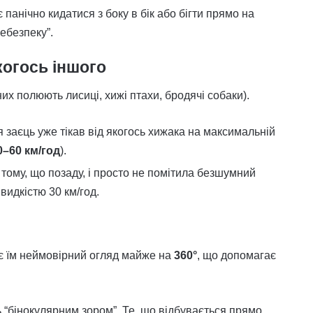
є панічно кидатися з боку в бік або бігти прямо на
ебезпеку”.
когось іншого
них полюють лисиці, хижі птахи, бродячі собаки).
 заєць уже тікав від якогось хижака на максимальній
0–60 км/год
).
 тому, що позаду, і просто не помітила безшумний
видкістю 30 км/год.
ає їм неймовірний огляд майже на
360°
, що допомагає
 “бінокулярним зором”. Те, що відбувається прямо