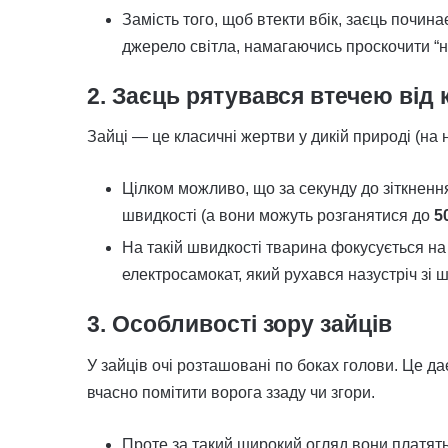
Замість того, щоб втекти вбік, заєць почина
джерело світла, намагаючись проскочити “н
2. Заєць рятувався втечею від 
Зайці — це класичні жертви у дикій природі (на 
Цілком можливо, що за секунду до зіткнення
швидкості (а вони можуть розганятися до
5
На такій швидкості тварина фокусується на
електросамокат, який рухався назустріч зі ш
3. Особливості зору зайців
У зайців очі розташовані по боках голови. Це д
вчасно помітити ворога ззаду чи згори.
Проте за такий широкий огляд вони платять