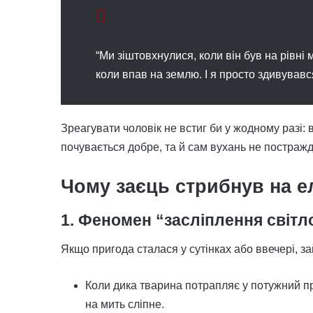
“Ми зіштовхнулися, коли він був на рівні 
коли впав на землю. І я просто здивувавс
Зреагувати чоловік не встиг би у жодному разі: в
почувається добре, та й сам вухань не постраждав
Чому заєць стрибнув на е
1. Феномен “засліплення світло
Якщо пригода сталася у сутінках або ввечері, 
Коли дика тварина потрапляє у потужний пром
на мить сліпне.