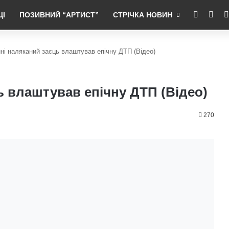
RSS
Fac
ЦІ
ПОЗИВНИЙ “АРТИСТ”
СТРІЧКА НОВИН
ні наляканий заєць влаштував епічну ДТП (Відео)
ь влаштував епічну ДТП (Відео)
270