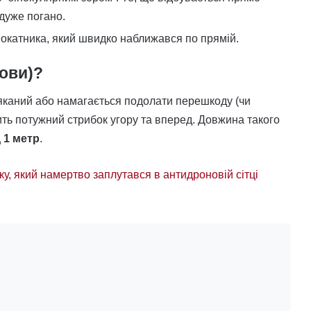
 дуже погано.
амокатника, який швидко наближався по прямій.
лови)?
яканий або намагається подолати перешкоду (чи
бить потужний стрибок угору та вперед. Довжина такого
 1 метр
.
ку, який намертво заплутався в антидроновій сітці