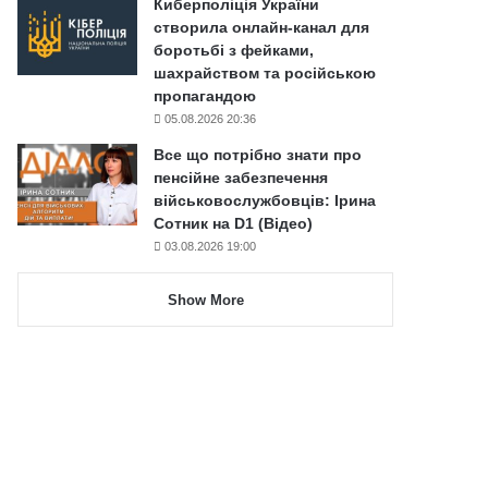
Киберполіція України
створила онлайн-канал для
боротьбі з фейками,
шахрайством та російською
пропагандою
05.08.2026 20:36
Все що потрібно знати про
пенсійне забезпечення
військовослужбовців: Ірина
Сотник на D1 (Відео)
03.08.2026 19:00
Show More