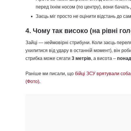
перед їхнім носом (по центру), вони бачать
Заєць міг просто не оцінити відстань до с
4. Чому так високо (на рівні го
Зайці — неймовірні стрибуни. Коли заєць перел
ухилитися від удару в останній момент), він ро
стрибка може сягати
3 метрів
, а висота –
понад
Раніше ми писали, що
бійці ЗСУ врятували соба
(Фото).