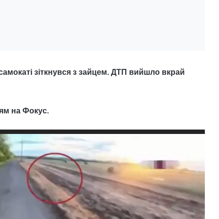
амокаті зіткнувся з зайцем. ДТП вийшло вкрай
ям на Фокус.