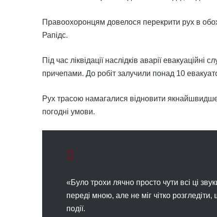
Правоохоронцям довелося перекрити рух в обох 
Рапідс.
Під час ліквідації наслідків аварії евакуаційні 
причепами. До робіт залучили понад 10 евакуато
Рух трасою намагалися відновити якнайшвидше,
погодні умови.
«Було трохи лячно просто чути всі ці звук
переді мною, але не міг чітко розгледіти
події.