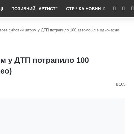
RSS
Fac
ЦІ
ПОЗИВНИЙ “АРТИСТ”
СТРІЧКА НОВИН
рез сніговий шторм у ДТП потрапило 100 автомобілів одночасно
м у ДТП потрапило 100
ео)
165