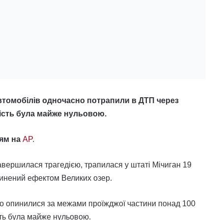
автомобілів одночасно потрапили в ДТП через
ість була майже нульовою.
ям на
AP
.
вершилася трагедією, трапилася у штаті Мічиган 19
ичинений ефектом Великих озер.
або опинилися за межами проїжджої частини понад 100
сть була майже нульовою.