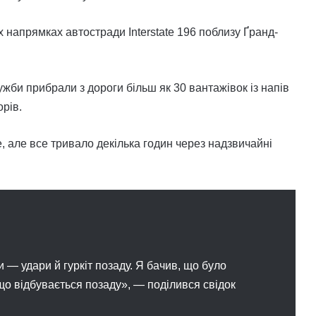
напрямках автостради Interstate 196 поблизу Ґранд-
служби прибрали з дороги більш як 30 вантажівок із напів
рів.
 але все тривало декілька годин через надзвичайні
и — удари й гуркіт позаду. Я бачив, що було
, що відбувається позаду», — поділився свідок