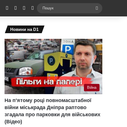
ebook
X
YouTube
Instagram
Telegram
Switch skin
Пошук
Новини на D1
Війна
На п’ятому році повномасштабної
війни міськрада Дніпра раптово
згадала про парковки для військових
(Відео)