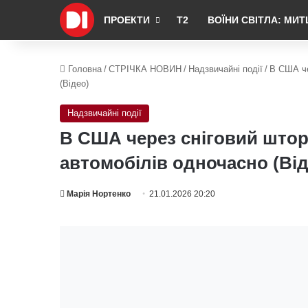
ПРОЕКТИ
Т2
ВОЇНИ СВІТЛА: МИТ
Головна
/
СТРІЧКА НОВИН
/
Надзвичайні події
/
В США че
(Відео)
Надзвичайні події
В США через сніговий штор
автомобілів одночасно (Від
Марія Нортенко
21.01.2026 20:20