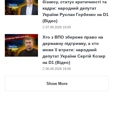
бізнесу, статус критичності та
кадри: народний депутат
України Руслан Горбенко на D1
(Відео)
07.08.2026 19:00
Хто з ВПО збереже право на
державну підтримку, а хто
може її втрати: народний
депутат України Сергій Козир
на D1 (Відео)
06.08.2026 19:00
Show More