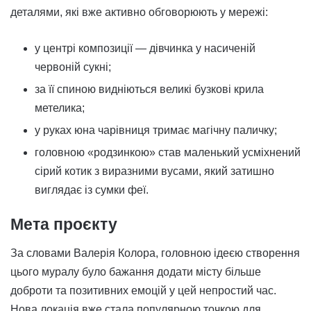
деталями, які вже активно обговорюють у мережі:
у центрі композиції — дівчинка у насиченій
червоній сукні;
за її спиною видніються великі бузкові крила
метелика;
у руках юна чарівниця тримає магічну паличку;
головною «родзинкою» став маленький усміхнений
сірий котик з виразними вусами, який затишно
виглядає із сумки феї.
Мета проєкту
За словами Валерія Колора, головною ідеєю створення
цього муралу було бажання додати місту більше
доброти та позитивних емоцій у цей непростий час.
Нова локація вже стала популярною точкою для