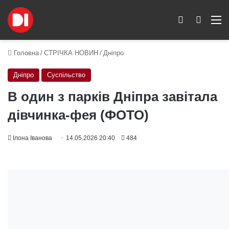
Switch skin
Пошук
M
Головна
/
СТРІЧКА НОВИН
/
Дніпро
Дніпро
Суспільство
В один з парків Дніпра завітала
дівчинка-фея (ФОТО)
Ілона Іванова
14.05.2026 20:40
484