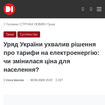
Switch skin
Пошук
M
Головна
/
СТРІЧКА НОВИН
/
Гроші
Гроші
Суспільство
Уряд України ухвалив рішення
про тарифи на електроенергію:
чи змінилася ціна для
населення?
Ілона Іванова
30.04.2026 15:57
227