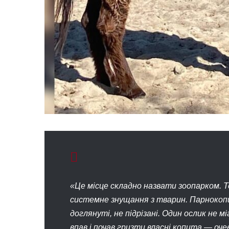
«Це місце складно назвати зоопарком. Т
системне знущання з тварин. Парнокопи
доглянуті, не підрізані. Один ослик не 
впав і почав гризти власні копита — оче