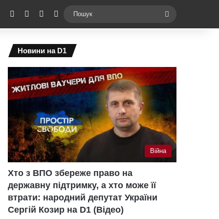
ebook
X
YouTube
Instagram
Telegram
Switch skin
Пошук
Новини на D1
Війна
Хто з ВПО збереже право на
державну підтримку, а хто може її
втрати: народний депутат України
Сергій Козир на D1 (Відео)