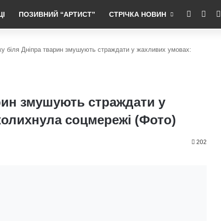
RSS
Fac
ЦІ
ПОЗИВНИЙ “АРТИСТ”
СТРІЧКА НОВИН
ку біля Дніпра тварин змушують страждати у жахливих умовах:
арин змушують страждати у
колихнула соцмережі (Фото)
202