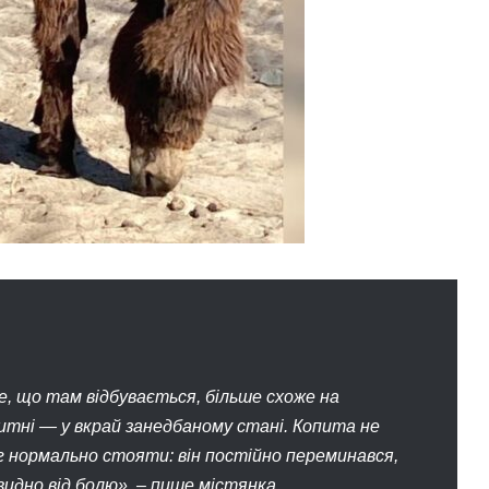
е, що там відбувається, більше схоже на
тні — у вкрай занедбаному стані. Копита не
міг нормально стояти: він постійно переминався,
видно від болю», – пише містянка.