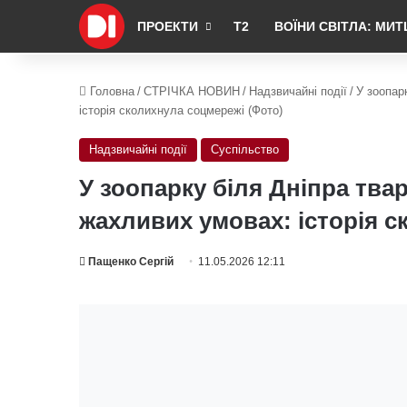
ПРОЕКТИ
Т2
ВОЇНИ СВІТЛА: МИТ
Головна
/
СТРІЧКА НОВИН
/
Надзвичайні події
/
У зоопар
історія сколихнула соцмережі (Фото)
Надзвичайні події
Суспільство
У зоопарку біля Дніпра тв
жахливих умовах: історія с
Пащенко Сергій
11.05.2026 12:11