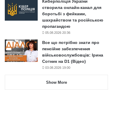
Киберполіція України
створила онлайн-канал для
боротьбі з фейками,
шахрайством та російською
пропагандою
05.08.2026 20:36
Все що потрібно знати про
пенсійне забезпечення
військовослужбовців: Ірина
Сотник на D1 (Відео)
03.08.2026 19:00
Show More