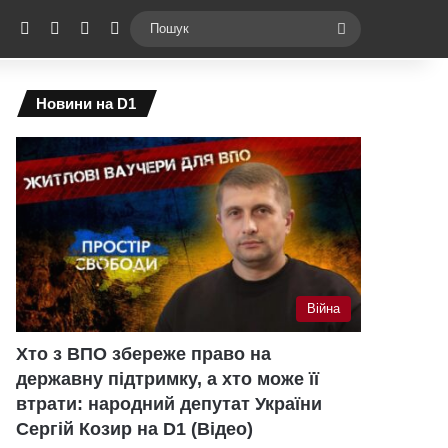
ebook
X
YouTube
Instagram
Telegram
Switch skin
Пошук
Новини на D1
Війна
Хто з ВПО збереже право на
державну підтримку, а хто може її
втрати: народний депутат України
Сергій Козир на D1 (Відео)