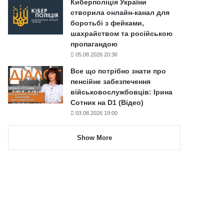
Киберполіція України
створила онлайн-канал для
боротьбі з фейками,
шахрайством та російською
пропагандою
05.08.2026 20:36
Все що потрібно знати про
пенсійне забезпечення
військовослужбовців: Ірина
Сотник на D1 (Відео)
03.08.2026 19:00
Show More