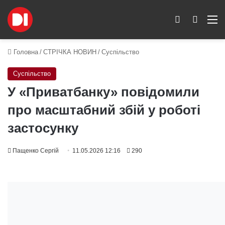
Switch skin
Пошук
M
Головна
/
СТРІЧКА НОВИН
/
Суспільство
Суспільство
У «Приватбанку» повідомили
про масштабний збій у роботі
застосунку
Пащенко Сергій
11.05.2026 12:16
290