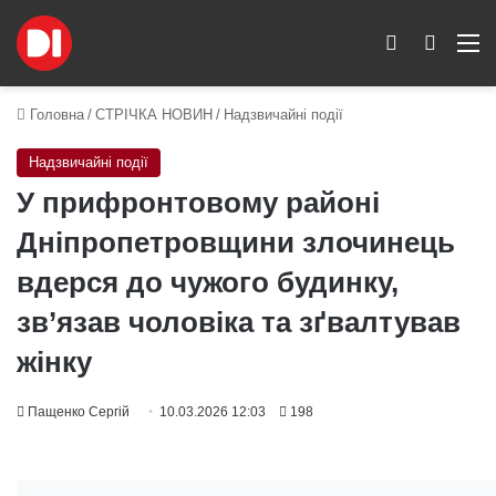
Switch skin
Пошук
M
Головна
/
СТРІЧКА НОВИН
/
Надзвичайні події
Надзвичайні події
У прифронтовому районі
Дніпропетровщини злочинець
вдерся до чужого будинку,
зв’язав чоловіка та зґвалтував
жінку
Пащенко Сергій
10.03.2026 12:03
198