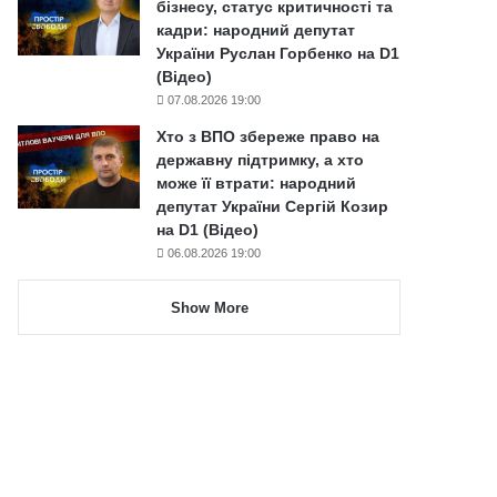
бізнесу, статус критичності та
кадри: народний депутат
України Руслан Горбенко на D1
(Відео)
07.08.2026 19:00
Хто з ВПО збереже право на
державну підтримку, а хто
може її втрати: народний
депутат України Сергій Козир
на D1 (Відео)
06.08.2026 19:00
Show More