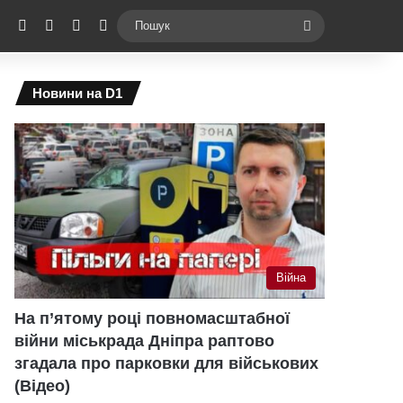
ebook
X
YouTube
Instagram
Telegram
Switch skin
Пошук
Новини на D1
Війна
На п’ятому році повномасштабної
війни міськрада Дніпра раптово
згадала про парковки для військових
(Відео)