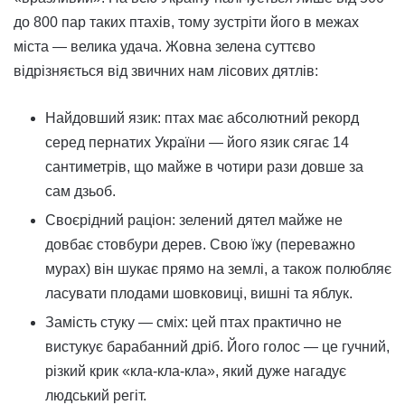
до 800 пар таких птахів, тому зустріти його в межах
міста — велика удача. Жовна зелена суттєво
відрізняється від звичних нам лісових дятлів:
Найдовший язик: птах має абсолютний рекорд
серед пернатих України — його язик сягає 14
сантиметрів, що майже в чотири рази довше за
сам дзьоб.
Своєрідний раціон: зелений дятел майже не
довбає стовбури дерев. Свою їжу (переважно
мурах) він шукає прямо на землі, а також полюбляє
ласувати плодами шовковиці, вишні та яблук.
Замість стуку — сміх: цей птах практично не
вистукує барабанний дріб. Його голос — це гучний,
різкий крик «кла-кла-кла», який дуже нагадує
людський регіт.