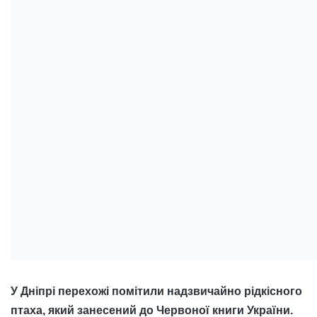
У Дніпрі перехожі помітили надзвичайно рідкісного
птаха, який занесений до Червоної книги України.