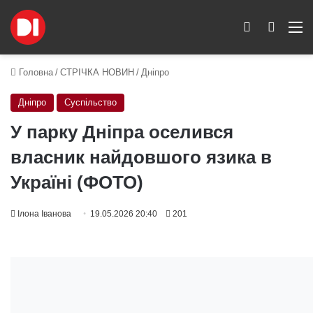
Switch skin
Пошук
M
Головна
/
СТРІЧКА НОВИН
/
Дніпро
Дніпро
Суспільство
У парку Дніпра оселився
власник найдовшого язика в
Україні (ФОТО)
Ілона Іванова
19.05.2026 20:40
201