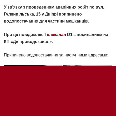
B
to
t