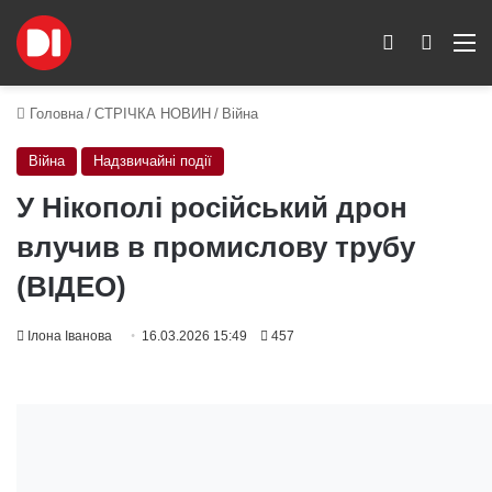
Switch skin
Пошук
M
Головна
/
СТРІЧКА НОВИН
/
Війна
Війна
Надзвичайні події
У Нікополі російський дрон
влучив в промислову трубу
(ВІДЕО)
Ілона Іванова
16.03.2026 15:49
457