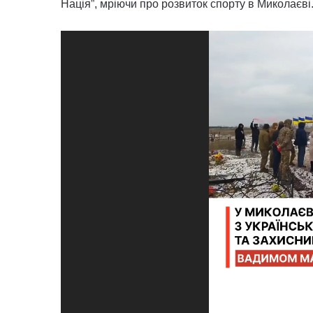
Нація”, мріючи про розвиток спорту в Миколаєві
Відеопрогравач