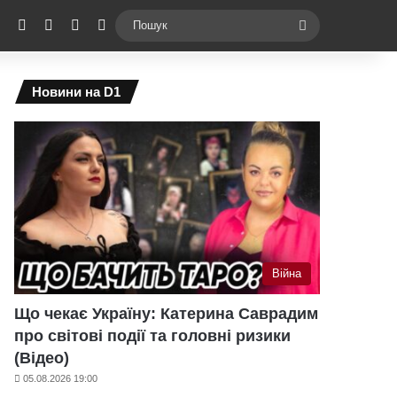
ebook
X
YouTube
Instagram
Telegram
Switch skin
Пошук
Новини на D1
Війна
Що чекає Україну: Катерина Саврадим
про світові події та головні ризики
(Відео)
05.08.2026 19:00