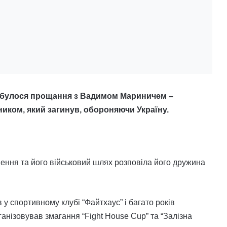
ідбулося прощання з Вадимом Мариничем –
иком, який загинув, обороняючи Україну.
ння та його військовий шлях розповіла його дружина
у спортивному клубі “Файтхаус” і багато років
анізовував змагання “Fight House Cup” та “Залізна