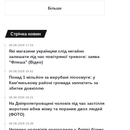
Більше
Cтрічка новин
06.08.2026 17:24
Які магазини українцям слід негайно
залишати під час повітряної тривоги: заява
“Флеша” (Відео)
06.08.2026 16:42
Понад 1 мільйон за вирубані лісосмуги: у
Кам’янському районі громада заплатить за
збитки довкіллю
06.08.2026 16:21
На Дніпропетровщині чоловік під час застілля
жорстоко вбив жінку та поранив двох людей
(ФОТО)
06.08.2026 15:39
Четверо чоловіків налагодили у Дніпрі бізнес