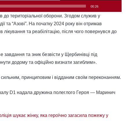
00:26
в до територіальної оборони. Згодом служив у
ії та “Азові”. На початку 2024 року він отримав
 лікування та реабілітацію, після чого повернувся до
 завдання та зник безвісти у Щербинівці під
нути додому та офіційно визнати загиблим».
в сильним, принциповим і відданим своїм переконанням.
аналу D1 надала дружина полеглого Героя — Маринич
оліція шукає жінку, яка героїчно загасила пожежу у