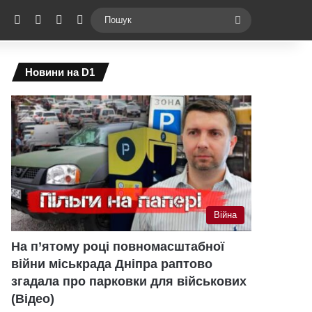
ebook
X
YouTube
Instagram
Telegram
Switch skin
Пошук
Новини на D1
Війна
На п’ятому році повномасштабної
війни міськрада Дніпра раптово
згадала про парковки для військових
(Відео)