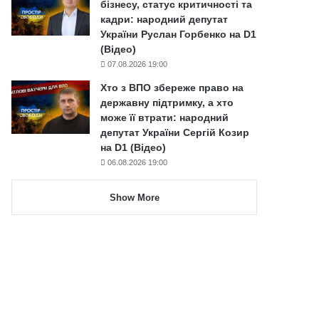
бізнесу, статус критичності та
кадри: народний депутат
України Руслан Горбенко на D1
(Відео)
07.08.2026 19:00
Хто з ВПО збереже право на
державну підтримку, а хто
може її втрати: народний
депутат України Сергій Козир
на D1 (Відео)
06.08.2026 19:00
Show More