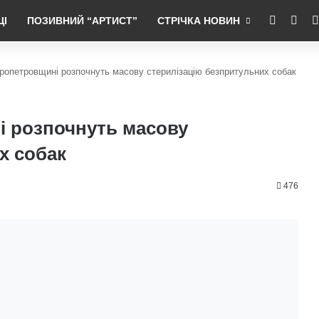
RSS
Fac
ЦІ
ПОЗИВНИЙ “АРТИСТ”
СТРІЧКА НОВИН
іпропетровщині розпочнуть масову стерилізацію безпритульних собак
ні розпочнуть масову
х собак
476