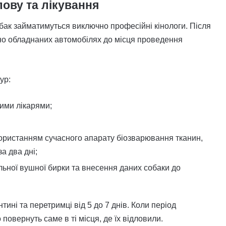
ову та лікування
бак займатимуться виключно професійні кінологи. Після
но обладнаних автомобілях до місця проведення
ур:
ими лікарями;
икористанням сучасного апарату біозварювання тканин,
а два дні;
льної вушної бирки та внесення даних собаки до
ині та перетримці від 5 до 7 днів. Коли період
 повернуть саме в ті місця, де їх відловили.