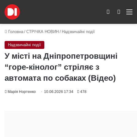
Switch skin
Пошук
M
Головна
/
СТРІЧКА НОВИН
/
Надзвичайні події
Надзвичайні події
У місті на Дніпропетровщині
“горе-кінолог” стріляє з
автомата по собаках (Відео)
Марія Нортенко
10.06.2026 17:34
478