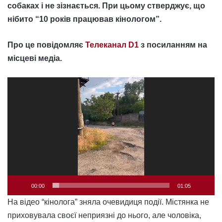
собаках і не зізнається. При цьому стверджує, що
нібито “10 років працював кінологом”.
Про це повідомляє
Телеканал D1
з посиланням на
місцеві медіа.
Відеопрогравач
00:00
01:05
На відео “кінолога” зняла очевидиця події. Містянка не
приховувала своєї неприязні до нього, але чоловіка,