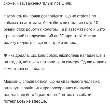
схоже, її зауваження тільки потішили.
Натомість він почав розповідати, що не стріляв по
собаках за автомата, бо любить цих тварин і має 10-
річний стаж роботи кінологом. Та й автомат його нібито
іграшковий і надрукований на 3D-принтері. Але на
ролику видно, що все це нітрохи не так.
Жінка додала, що, крім собак, нікополець нападає ще й
на людей, які також потрапили на камеру. Однак жодних
коментарів не надали.
Мешканці сподіваються, що на свавільного чоловіка
вплинуть працівники правоохоронних випадків,
оскільки від його “іграшкового” автомата собаки
потерпають не вперше.