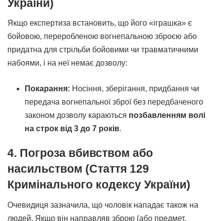
України)
Якщо експертиза встановить, що його «іграшка» є
бойовою, переробленою вогнепальною зброєю або
придатна для стрільби бойовими чи травматичними
набоями, і на неї немає дозволу:
Покарання:
Носіння, зберігання, придбання чи
передача вогнепальної зброї без передбаченого
законом дозволу караються
позбавленням волі
на строк від 3 до 7 років
.
4. Погроза вбивством або
насильством (Стаття 129
Кримінального кодексу України)
Очевидиця зазначила, що чоловік нападає також на
людей. Якщо він направляв зброю (або предмет,