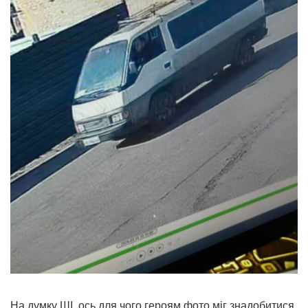
На думку ШІ, ось для чого героям фото міг знадобитися